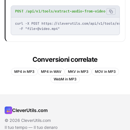
POST /api/v1/tools/extract-audio-from-video
curl -X POST https://cleverutils.com/api/v1/tools/extract
  -F "
file=@video.mp4
"
Conversioni correlate
MP4 in MP3
MP4 in WAV
MKV in MP3
MOV in MP3
WebM in MP3
CleverUtils.com
© 2026 CleverUtils.com
Il tuo tempo — Il tuo denaro