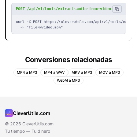
POST /api/v1/tools/extract-audio-from-video
curl -X POST https://cleverutils.com/api/v1/tools/extract
  -F "
file=@video.mp4
"
Conversiones relacionadas
MP4 a MP3
MP4 a WAV
MKV a MP3
MOV a MP3
WebM a MP3
CleverUtils.com
© 2026 CleverUtils.com
Tu tiempo — Tu dinero