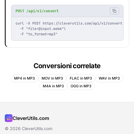
POST /api/v1/convert
curl -X POST https://cleverutils.com/api/v1/convert \

  -F "
file=@input.webm
"\

  -F "to_format=mp3"
Conversioni correlate
MP4 in MP3
MOV in MP3
FLAC in MP3
WAV in MP3
M4A in MP3
OGG in MP3
CleverUtils.com
© 2026 CleverUtils.com