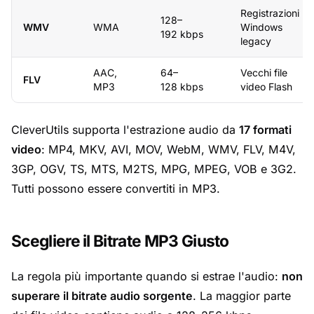
Registrazioni
128–
WMV
WMA
Windows
192 kbps
legacy
AAC,
64–
Vecchi file
FLV
MP3
128 kbps
video Flash
CleverUtils supporta l'estrazione audio da
17 formati
video
: MP4, MKV, AVI, MOV, WebM, WMV, FLV, M4V,
3GP, OGV, TS, MTS, M2TS, MPG, MPEG, VOB e 3G2.
Tutti possono essere convertiti in MP3.
Scegliere il Bitrate MP3 Giusto
La regola più importante quando si estrae l'audio:
non
superare il bitrate audio sorgente
. La maggior parte