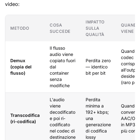
video:
IMPATTO
COSA
QUAND
METODO
SULLA
SUCCEDE
VIENE U
QUALITÀ
Il flusso
Quando i
audio viene
codec so
Demux
copiato fuori
Perdita zero
corrispo
(copia del
dal
— identico
all'output
flusso)
container
bit per bit
desidera
senza
(raro pe
modifiche
L'audio
Perdita
viene
minima a
Quando s
decodificato
192+ kbps;
converte
Transcodifica
e poi ri-
una
AAC/Opu
(ri-codifica)
codificato
generazione
in MP3 (i
nel codec di
di codifica
più comu
destinazione
lossy