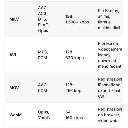
AAC,
Rip Blu-ray,
AC3,
128–
anime,
MKV
DTS,
1.500+ kbps
librerie
FLAC,
multimediali
Opus
Riprese da
videocamera
MP3,
128–
AVI
legacy,
PCM
320 kbps
download
meno recenti
Registrazioni
AAC,
128–
iPhone/Mac,
MOV
PCM
256 kbps
export Final
Cut
Registrazioni
Opus,
64–
WebM
da browser,
Vorbis
160 kbps
video web