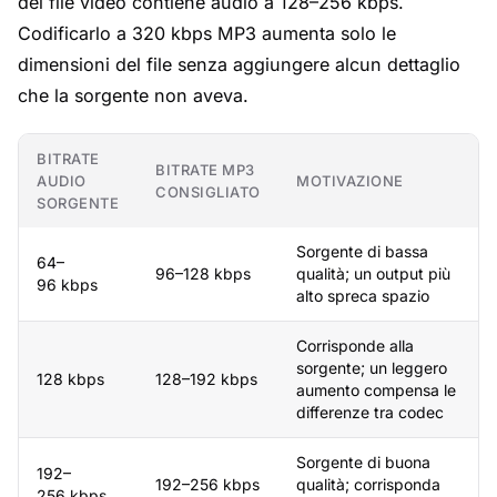
dei file video contiene audio a 128–256 kbps.
Codificarlo a 320 kbps MP3 aumenta solo le
dimensioni del file senza aggiungere alcun dettaglio
che la sorgente non aveva.
BITRATE
BITRATE MP3
AUDIO
MOTIVAZIONE
CONSIGLIATO
SORGENTE
Sorgente di bassa
64–
96–128 kbps
qualità; un output più
96 kbps
alto spreca spazio
Corrisponde alla
sorgente; un leggero
128 kbps
128–192 kbps
aumento compensa le
differenze tra codec
Sorgente di buona
192–
192–256 kbps
qualità; corrisponda
256 kbps