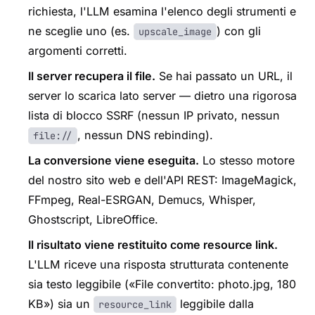
richiesta, l'LLM esamina l'elenco degli strumenti e
ne sceglie uno (es.
) con gli
upscale_image
argomenti corretti.
Il server recupera il file.
Se hai passato un URL, il
server lo scarica lato server — dietro una rigorosa
lista di blocco SSRF (nessun IP privato, nessun
, nessun DNS rebinding).
file://
La conversione viene eseguita.
Lo stesso motore
del nostro sito web e dell'API REST: ImageMagick,
FFmpeg, Real-ESRGAN, Demucs, Whisper,
Ghostscript, LibreOffice.
Il risultato viene restituito come resource link.
L'LLM riceve una risposta strutturata contenente
sia testo leggibile («File convertito: photo.jpg, 180
KB») sia un
leggibile dalla
resource_link