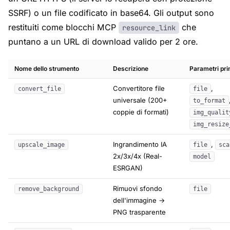
SSRF) o un file codificato in base64. Gli output sono
restituiti come blocchi MCP
che
resource_link
puntano a un URL di download valido per 2 ore.
Nome dello strumento
Descrizione
Parametri prin
Convertitore file
,
convert_file
file
universale (200+
to_format
coppie di formati)
img_qualit
img_resize
Ingrandimento IA
,
upscale_image
file
sca
2x/3x/4x (Real-
model
ESRGAN)
Rimuovi sfondo
remove_background
file
dell'immagine →
PNG trasparente