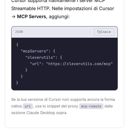
Cursor supporta nativamente i server MCP
Streamable HTTP. Nelle impostazioni di Cursor
→
MCP Servers
, aggiungi:
JSON
Copia
{

  "mcpServers": {

    "cleverutils": {

      "url": "https://cleverutils.com/mcp"

    }

  }

}
Se la tua versione di Cursor non supporta ancora la forma
nativa
, usa lo snippet del proxy
dalla
url
mcp-remote
sezione Claude Desktop sopra.