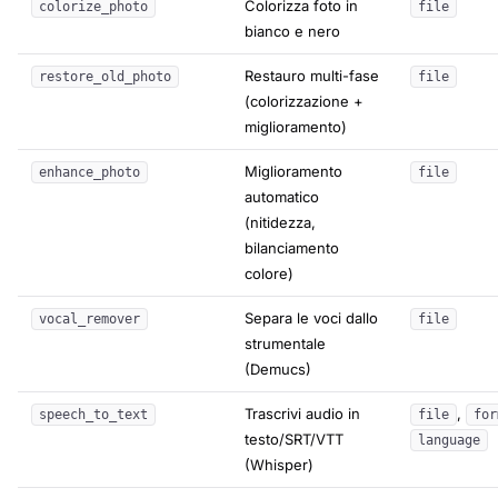
Colorizza foto in
colorize_photo
file
bianco e nero
Restauro multi-fase
restore_old_photo
file
(colorizzazione +
miglioramento)
Miglioramento
enhance_photo
file
automatico
(nitidezza,
bilanciamento
colore)
Separa le voci dallo
vocal_remover
file
strumentale
(Demucs)
Trascrivi audio in
,
speech_to_text
file
for
testo/SRT/VTT
language
(Whisper)