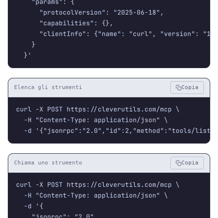
    "params": {

      "protocolVersion": "2025-06-18",

      "capabilities": {},

      "clientInfo": {"name": "curl", "version": "1.0
    }

  }'
Elenca gli strumenti
Copia
curl -X POST https://cleverutils.com/mcp \

  -H "Content-Type: application/json" \

  -d '{"jsonrpc":"2.0","id":2,"method":"tools/list"
Chiama uno strumento
Copia
curl -X POST https://cleverutils.com/mcp \

  -H "Content-Type: application/json" \

  -d '{

    "jsonrpc": "2.0",
