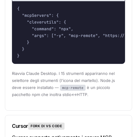
{

  "mcpServers": {

    "cleverutils": {

      "command": "npx",

      "args": ["-y", "mcp-remote", "https://cleve
    }

  }

}
Riavvia Claude Desktop. I 15 strumenti appariranno nel
selettore degli strumenti (l'icona del martello). Node.js
deve essere installato —
è un piccolo
mcp-remote
pacchetto npm che inoltra stdio↔HTTP.
Cursor
FORK DI VS CODE