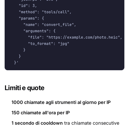
    "id": 3,

    "method": "tools/call",

    "params": {

      "name": "convert_file",

      "arguments": {

        "file": "https://example.com/photo.heic",

        "to_format": "jpg"

      }

    }

  }'
Limiti e quote
1000 chiamate agli strumenti al giorno per IP
150 chiamate all'ora per IP
1 secondo di cooldown
tra chiamate consecutive