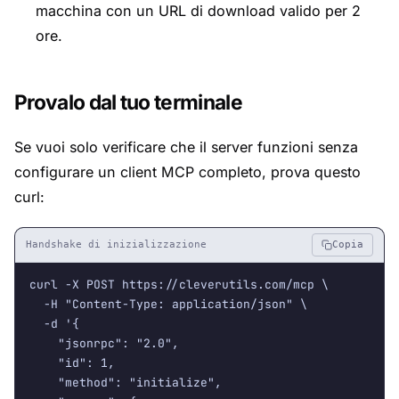
macchina con un URL di download valido per 2
ore.
Provalo dal tuo terminale
Se vuoi solo verificare che il server funzioni senza
configurare un client MCP completo, prova questo
curl:
Handshake di inizializzazione
Copia
curl -X POST https://cleverutils.com/mcp \

  -H "Content-Type: application/json" \

  -d '{

    "jsonrpc": "2.0",

    "id": 1,

    "method": "initialize",
