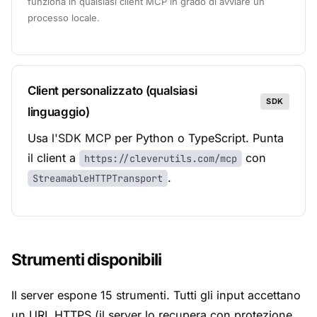
funziona in qualsiasi client MCP in grado di avviare un
processo locale.
Client personalizzato (qualsiasi
SDK
linguaggio)
Usa l'
SDK MCP
per Python o TypeScript. Punta
il client a
con
https://cleverutils.com/mcp
.
StreamableHTTPTransport
Strumenti disponibili
Il server espone 15 strumenti. Tutti gli input accettano
un URL HTTPS (il server lo recupera con protezione