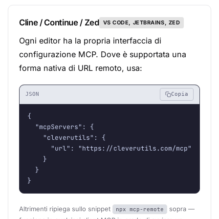
Cline / Continue / Zed
VS CODE, JETBRAINS, ZED
Ogni editor ha la propria interfaccia di
configurazione MCP. Dove è supportata una
forma nativa di URL remoto, usa:
JSON
Copia
{

  "mcpServers": {

    "cleverutils": {

      "url": "https://cleverutils.com/mcp"

    }

  }

}
Altrimenti ripiega sullo snippet
sopra —
npx mcp-remote