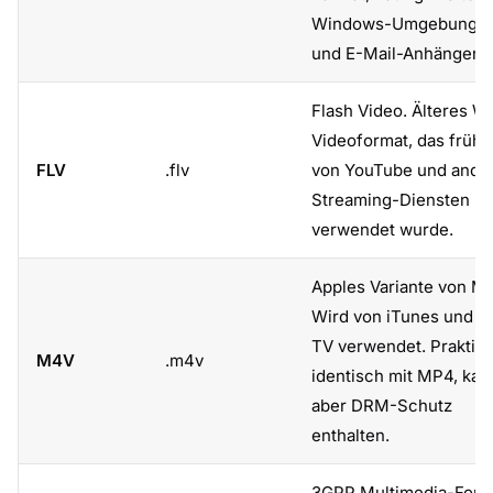
Windows-Umgebunge
und E-Mail-Anhängen.
Flash Video. Älteres W
Videoformat, das frühe
FLV
.flv
von YouTube und ande
Streaming-Diensten
verwendet wurde.
Apples Variante von M
Wird von iTunes und A
TV verwendet. Praktis
M4V
.m4v
identisch mit MP4, kan
aber DRM-Schutz
enthalten.
3GPP Multimedia-Form