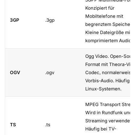
Konzipiert für
Mobiltelefone mit
3GP
.3gp
begrenztem Speicher.
Kleine Dateigröße mit
komprimiertem Audio.
Ogg Video. Open-Sour
Format mit Theora-Vid
OGV
.ogv
Codec, normalerweise 
Vorbis-Audio. Häufig a
Linux-Systemen.
MPEG Transport Strea
Wird in Rundfunk und
Streaming verwendet.
TS
.ts
Häufig bei TV-