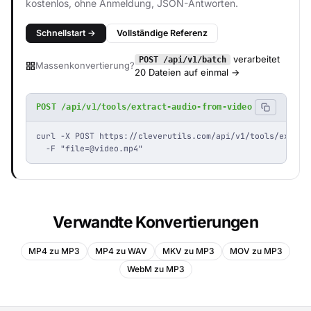
kostenlos, ohne Anmeldung, JSON-Antworten.
Schnellstart →
Vollständige Referenz
verarbeitet
POST /api/v1/batch
Massenkonvertierung?
20 Dateien auf einmal →
POST /api/v1/tools/extract-audio-from-video
curl -X POST https://cleverutils.com/api/v1/tools/extract
  -F "
file=@video.mp4
"
Verwandte Konvertierungen
MP4 zu MP3
MP4 zu WAV
MKV zu MP3
MOV zu MP3
WebM zu MP3