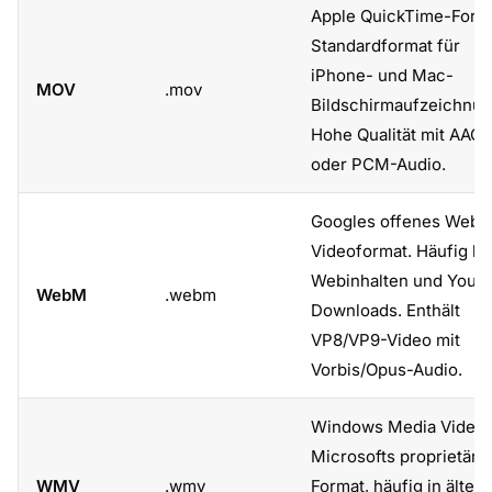
Apple QuickTime-Form
Standardformat für
iPhone- und Mac-
MOV
.mov
Bildschirmaufzeichnun
Hohe Qualität mit AAC-
oder PCM-Audio.
Googles offenes Web-
Videoformat. Häufig be
Webinhalten und YouT
WebM
.webm
Downloads. Enthält
VP8/VP9-Video mit
Vorbis/Opus-Audio.
Windows Media Video.
Microsofts proprietäre
WMV
.wmv
Format, häufig in älter