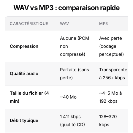
WAV vs MP3 : comparaison rapide
CARACTÉRISTIQUE
WAV
MP3
Aucune (PCM
Avec perte
Compression
non
(codage
compressé)
perceptuel)
Parfaite (sans
Transparente
Qualité audio
perte)
à 256+ kbps
Taille du fichier (4
~4–5 Mo à
~40 Mo
min)
192 kbps
1 411 kbps
128–320
Débit typique
(qualité CD)
kbps