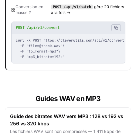
Conversion en
gère 20 fichiers
POST /api/v1/batch
masse ?
à la fois →
POST /api/v1/convert
curl -X POST https://cleverutils.com/api/v1/convert \

  -F "
file=@track.wav
"\

  -F "to_format=mp3"\

  -F "mp3_bitrate=192k"
Guides WAV en MP3
Guide des bitrates WAV vers MP3 : 128 vs 192 vs
256 vs 320 kbps
Les fichiers WAV sont non compressés — 1 411 kbps de