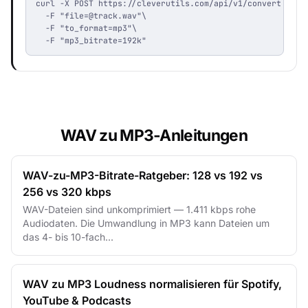
curl -X POST https://cleverutils.com/api/v1/convert \

  -F "
file=@track.wav
"\

  -F "to_format=mp3"\

  -F "mp3_bitrate=192k"
WAV zu MP3-Anleitungen
WAV-zu-MP3-Bitrate-Ratgeber: 128 vs 192 vs
256 vs 320 kbps
WAV-Dateien sind unkomprimiert — 1.411 kbps rohe
Audiodaten. Die Umwandlung in MP3 kann Dateien um
das 4- bis 10-fach...
WAV zu MP3 Loudness normalisieren für Spotify,
YouTube & Podcasts