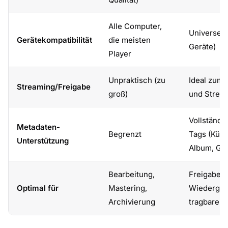
Alle Computer,
Universell 
Gerätekompatibilität
die meisten
Geräte)
Player
Unpraktisch (zu
Ideal zum 
Streaming/Freigabe
groß)
und Strea
Vollständi
Metadaten-
Begrenzt
Tags (Künst
Unterstützung
Album, Gra
Bearbeitung,
Freigabe,
Optimal für
Mastering,
Wiedergab
Archivierung
tragbare G