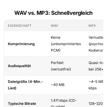
WAV vs. MP3: Schnellvergleich
EIGENSCHAFT
WAV
MP3
Keine
Verlustbeh
Komprimierung
(unkomprimiertes
(psychoak
PCM)
Kodierung
Perfekt
Quasi-tran
Audioqualität
(verlustfrei)
bei 256+ 
Dateigröße (4-Min.-
~4–5 MB b
~40 MB
Lied)
kbps
1.411 kbps (CD-
Typische Bitrate
128–320 k
Qualität)