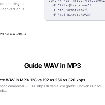
curl -X POST https://cleveruti
con una singola
  -F "
file=@track.wav
"\

00 conversioni al
  -F "to_format=mp3"\

  -F "mp3_bitrate=192k"
0 file alla volta →
Guide WAV in MP3
rate WAV in MP3: 128 vs 192 vs 256 vs 320 kbps
 sono compressi — 1.411 kbps di dati audio grezzi. Convertirli in MP3 
olt...