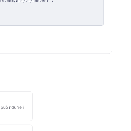
ls.com/api/v1/convert \

può ridurre i