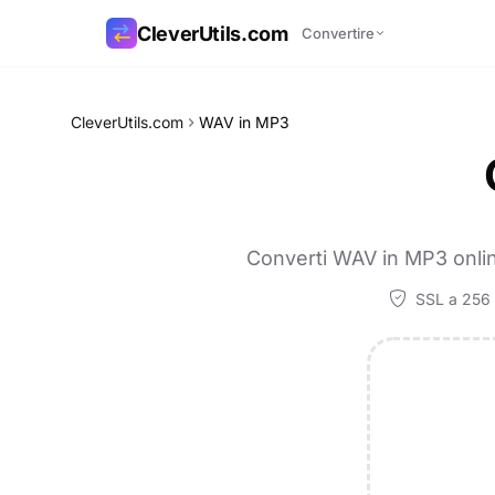
CleverUtils.com
Convertire
Copia link
CleverUtils.com
WAV in MP3
Email
Converti WAV in MP3 online
SSL a 256 