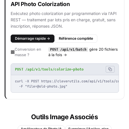
API Photo Colorization
Exécutez photo colorization par programmation via l'API
REST — traitement par lots pris en charge, gratuit, sans
inscription, réponses JSON.
Démarrage rapide →
Référence complète
Conversion en
gère 20 fichiers
POST /api/v1/batch
masse ?
à la fois →
POST /api/v1/tools/colorize-photo
curl -X POST https://cleverutils.com/api/v1/tools/coloriz
  -F "
file=@old-photo.jpg
"
Outils Image Associés
Améliorateur de Photo IA
Supprimer l'Arrière-plan