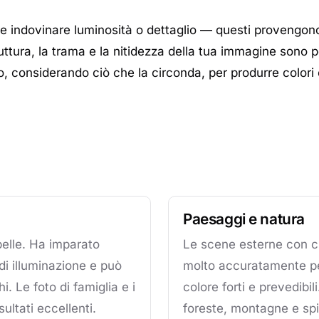
 indovinare luminosità o dettaglio — questi provengono 
 struttura, la trama e la nitidezza della tua immagine son
, considerando ciò che la circonda, per produrre colori 
Paesaggi e natura
 pelle. Ha imparato
Le scene esterne con ci
 di illuminazione e può
molto accuratamente pe
. Le foto di famiglia e i
colore forti e prevedibi
ultati eccellenti.
foreste, montagne e sp