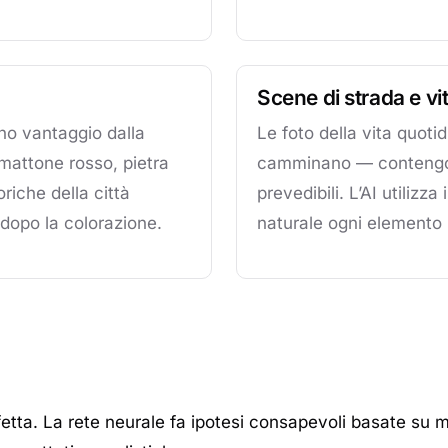
Scene di strada e vi
ono vantaggio dalla
Le foto della vita quot
mattone rosso, pietra
camminano — contengono 
riche della città
prevedibili. L’AI utilizz
dopo la colorazione.
naturale ogni elemento 
a. La rete neurale fa ipotesi consapevoli basate su model