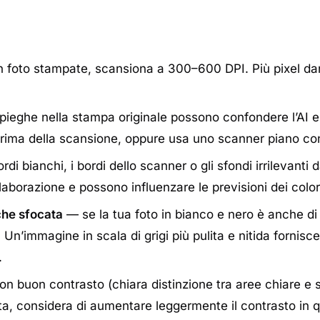
 foto stampate, scansiona a 300–600 DPI. Più pixel dann
pieghe nella stampa originale possono confondere l’AI e 
 prima della scansione, oppure usa uno scanner piano con
di bianchi, i bordi dello scanner o gli sfondi irrilevanti 
laborazione e possono influenzare le previsioni dei color
che sfocata
— se la tua foto in bianco e nero è anche di
. Un’immagine in scala di grigi più pulita e nitida fornisc
.
on buon contrasto (chiara distinzione tra aree chiare e s
a, considera di aumentare leggermente il contrasto in qu