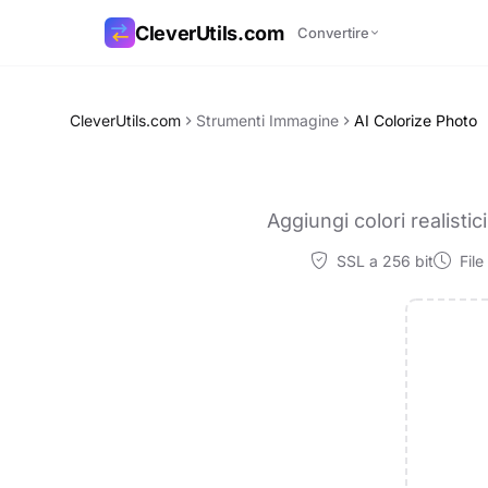
CleverUtils.com
Convertire
Copia link
CleverUtils.com
Strumenti Immagine
AI Colorize Photo
Email
Aggiungi colori realistic
SSL a 256 bit
File