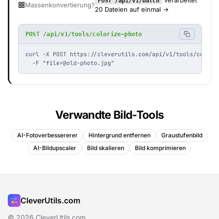
verarbeitet
POST /api/v1/batch
Massenkonvertierung?
20 Dateien auf einmal →
POST /api/v1/tools/colorize-photo
curl -X POST https://cleverutils.com/api/v1/tools/coloriz
  -F "
file=@old-photo.jpg
"
Verwandte Bild-Tools
AI-Fotoverbessererer
Hintergrund entfernen
Graustufenbild
AI-Bildupscaler
Bild skalieren
Bild komprimieren
CleverUtils.com
© 2026 CleverUtils.com