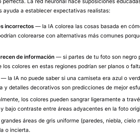
o perfecta. La red neuronal hace suposiciones educada
s ayuda a establecer expectativas realistas:
s incorrectos
— la IA colorea las cosas basada en cóm
 podrían colorearse con alternativas más comunes porque
recen de información
— si partes de tu foto son negro
e los colores en estas regiones podrían ser planos o falt
— la IA no puede saber si una camiseta era azul o verd
opa y detalles decorativos son predicciones de mejor esf
mente, los colores pueden sangrar ligeramente a travé
bajo contraste entre áreas adyacentes en la foto origi
grandes áreas de gris uniforme (paredes, niebla, cielo n
a o incierta.