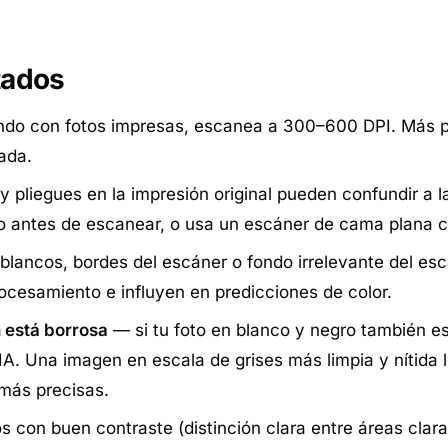
tados
ndo con fotos impresas, escanea a 300–600 DPI. Más píxe
ada.
 pliegues en la impresión original pueden confundir a l
oto antes de escanear, o usa un escáner de cama plana c
blancos, bordes del escáner o fondo irrelevante del esc
ocesamiento e influyen en predicciones de color.
n está borrosa
— si tu foto en blanco y negro también es
IA
. Una imagen en escala de grises más limpia y nítida l
 más precisas.
s con buen contraste (distinción clara entre áreas clar