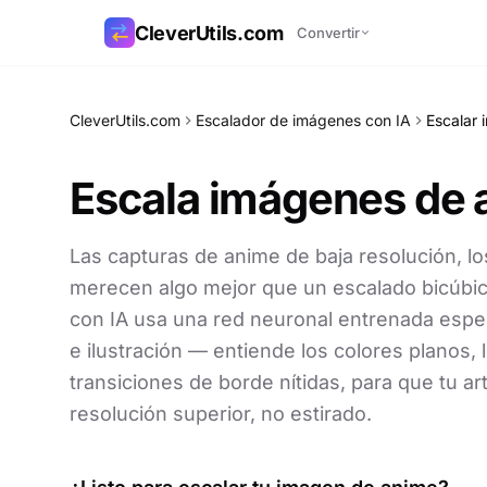
CleverUtils.com
Convertir
Copiar enlace
CleverUtils.com
Escalador de imágenes con IA
Escalar
Correo electrónico
Escala imágenes de 
Las capturas de anime de baja resolución, l
merecen algo mejor que un escalado bicúbic
con IA usa una red neuronal entrenada espe
e ilustración — entiende los colores planos, 
transiciones de borde nítidas, para que tu ar
resolución superior, no estirado.