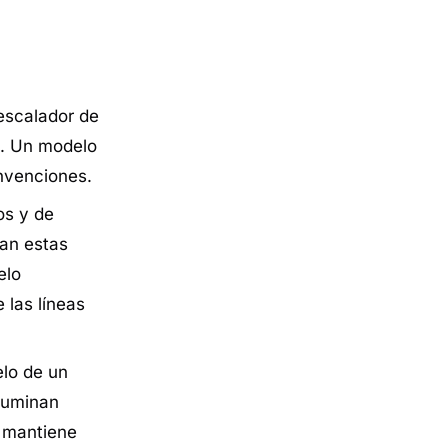
 escalador de
s». Un modelo
invenciones.
os y de
an estas
elo
 las líneas
elo de un
ifuminan
e mantiene