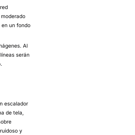
 red
 moderado
 en un fondo
mágenes. Al
 líneas serán
.
Un escalador
a de tela,
sobre
 ruidoso y