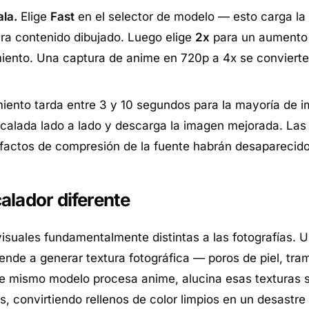
ala.
Elige
Fast
en el selector de modelo — esto carga la
ra contenido dibujado. Luego elige
2x
para un aumento
ento. Una captura de anime en 720p a 4x se convierte
iento tarda entre 3 y 10 segundos para la mayoría de i
scalada lado a lado y descarga la imagen mejorada. Las
tefactos de compresión de la fuente habrán desaparecido
alador diferente
 visuales fundamentalmente distintas a las fotografías. 
nde a generar textura fotográfica — poros de piel, tram
ese mismo modelo procesa anime, alucina esas texturas 
s, convirtiendo rellenos de color limpios en un desastre