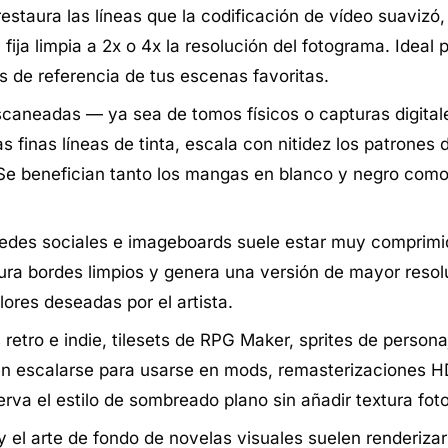
estaura las líneas que la codificación de vídeo suavizó,
ija limpia a 2x o 4x la resolución del fotograma. Ideal 
es de referencia de tus escenas favoritas.
aneadas — ya sea de tomos físicos o capturas digital
las finas líneas de tinta, escala con nitidez los patrones
. Se benefician tanto los mangas en blanco y negro como
redes sociales e imageboards suele estar muy comprimi
aura bordes limpios y genera una versión de mayor reso
lores deseadas por el artista.
 retro e indie, tilesets de RPG Maker, sprites de person
den escalarse para usarse en mods, remasterizaciones H
va el estilo de sombreado plano sin añadir textura fotor
el arte de fondo de novelas visuales suelen renderizar