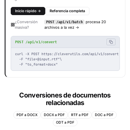
Inicio rápido →
Referencia completa
¿Conversión
procesa 20
POST /api/v1/batch
masiva?
archivos a la vez →
POST /api/v1/convert
curl -X POST https://cleverutils.com/api/v1/convert \

  -F "
file=@input.rtf
"\

  -F "to_format=docx"
Conversiones de documentos
relacionadas
PDF a DOCX
DOCX a PDF
RTF a PDF
DOC a PDF
ODT a PDF