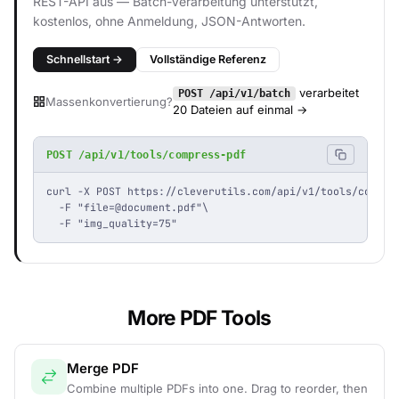
REST-API aus — Batch-Verarbeitung unterstützt,
kostenlos, ohne Anmeldung, JSON-Antworten.
Schnellstart →
Vollständige Referenz
verarbeitet
POST /api/v1/batch
Massenkonvertierung?
20 Dateien auf einmal →
POST /api/v1/tools/compress-pdf
curl -X POST https://cleverutils.com/api/v1/tools/compres
  -F "
file=@document.pdf
"\

  -F "img_quality=75"
More PDF Tools
Merge PDF
Combine multiple PDFs into one. Drag to reorder, then