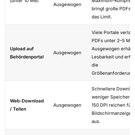
(unter 10 MB)
Maximum-Kompress
Ausgewogen
bringt große PDFs u
das Limit.
Viele Portale verla
PDFs unter 2–5 MB.
Upload auf
Ausgewogen erhält 
Ausgewogen
Behördenportal
Lesbarkeit und erfül
die
Größenanforderung
Schnellere Downloa
weniger Speicherpla
Web-Download
Ausgewogen
150 DPI reichen für 
/ Teilen
Bildschirmanzeige v
aus.