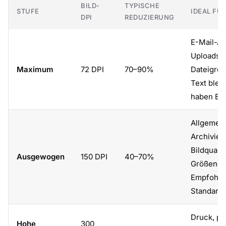
BILD-
TYPISCHE
STUFE
IDEAL FÜ
DPI
REDUZIERUNG
E-Mail-A
Uploads,
Maximum
72 DPI
70–90%
Dateigrö
Text bleib
haben Bil
Allgemein
Archivier
Bildqualit
Ausgewogen
150 DPI
40–70%
Größeners
Empfohle
Standarde
Druck, pr
Hohe
300