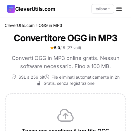
CleverUtils.com
Italiano
CleverUtils.com
OGG in MP3
Copia link
Convertitore OGG in MP3
Email
5.0
/ 5
(27 voti)
Converti OGG in MP3 online gratis. Nessun
software necessario. Fino a 100 MB.
SSL a 256 bit
File eliminati automaticamente in 2h
Gratis, senza registrazione
Tocca per scegliere il tuo file OGG