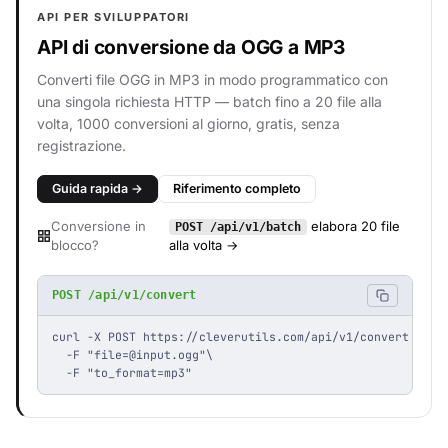
API PER SVILUPPATORI
API di conversione da OGG a MP3
Converti file OGG in MP3 in modo programmatico con
una singola richiesta HTTP — batch fino a 20 file alla
volta, 1000 conversioni al giorno, gratis, senza
registrazione.
Guida rapida →
Riferimento completo
Conversione in
elabora 20 file
POST /api/v1/batch
blocco?
alla volta →
POST /api/v1/convert
curl -X POST https://cleverutils.com/api/v1/convert \

  -F "
file=@input.ogg
"\

  -F "to_format=mp3"