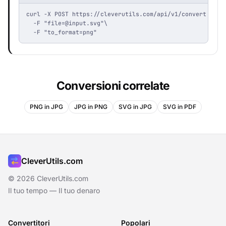
curl -X POST https://cleverutils.com/api/v1/convert \

  -F "
file=@input.svg
"\

  -F "to_format=png"
Conversioni correlate
PNG in JPG
JPG in PNG
SVG in JPG
SVG in PDF
CleverUtils.com
© 2026 CleverUtils.com
Il tuo tempo — Il tuo denaro
Convertitori
Popolari