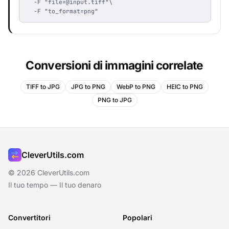
  -F "
file=@input.tiff
"\

  -F "to_format=png"
Conversioni di immagini correlate
TIFF to JPG
JPG to PNG
WebP to PNG
HEIC to PNG
PNG to JPG
CleverUtils.com
© 2026 CleverUtils.com
Il tuo tempo — Il tuo denaro
Convertitori
Popolari