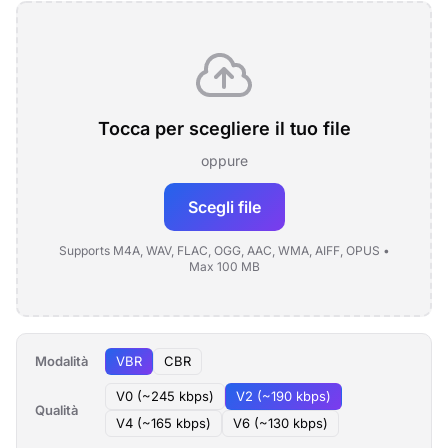
Tocca per scegliere il tuo file
oppure
Scegli file
Supports M4A, WAV, FLAC, OGG, AAC, WMA, AIFF, OPUS •
Max 100 MB
Modalità
VBR
CBR
V0 (~245 kbps)
V2 (~190 kbps)
Qualità
V4 (~165 kbps)
V6 (~130 kbps)