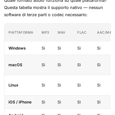
Quale formato audio funziona su quale piattaforma?
Questa tabella mostra il supporto nativo — nessun
software di terze parti o codec necessario:
PIATTAFORMA
MP3
WAV
FLAC
AAC/M4A
Windows
Sì
Sì
Sì
Sì
macOS
Sì
Sì
Sì
Sì
Linux
Sì
Sì
Sì
Sì
iOS / iPhone
Sì
Sì
Sì
Sì