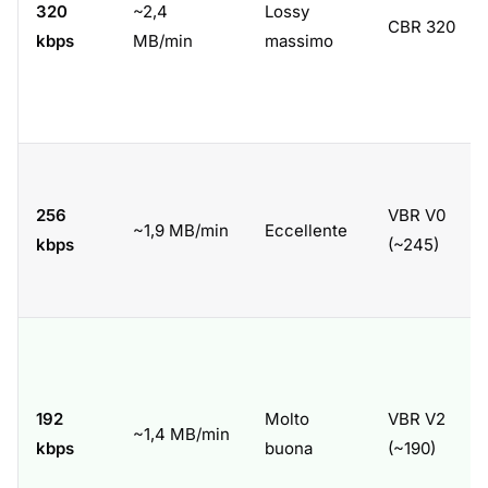
320
~2,4
Lossy
CBR 320
kbps
MB/min
massimo
256
VBR V0
~1,9 MB/min
Eccellente
kbps
(~245)
192
Molto
VBR V2
~1,4 MB/min
kbps
buona
(~190)