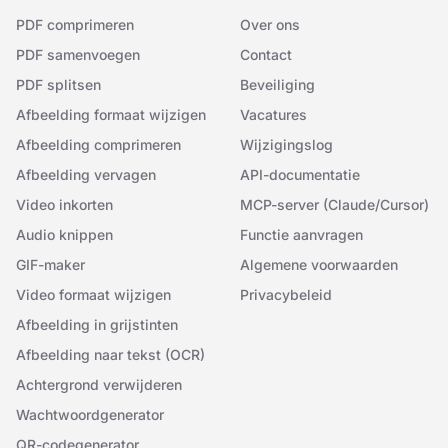
PDF comprimeren
Over ons
PDF samenvoegen
Contact
PDF splitsen
Beveiliging
Afbeelding formaat wijzigen
Vacatures
Afbeelding comprimeren
Wijzigingslog
Afbeelding vervagen
API-documentatie
Video inkorten
MCP-server (Claude/Cursor)
Audio knippen
Functie aanvragen
GIF-maker
Algemene voorwaarden
Video formaat wijzigen
Privacybeleid
Afbeelding in grijstinten
Afbeelding naar tekst (OCR)
Achtergrond verwijderen
Wachtwoordgenerator
QR-codegenerator