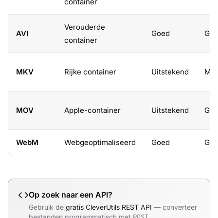
container
Verouderde
AVI
Goed
Go
container
MKV
Rijke container
Uitstekend
Mat
MOV
Apple-container
Uitstekend
Go
WebM
Webgeoptimaliseerd
Goed
Go
Op zoek naar een API?
Gebruik de
gratis CleverUtils REST API
— converteer
bestanden programmatisch met
POST