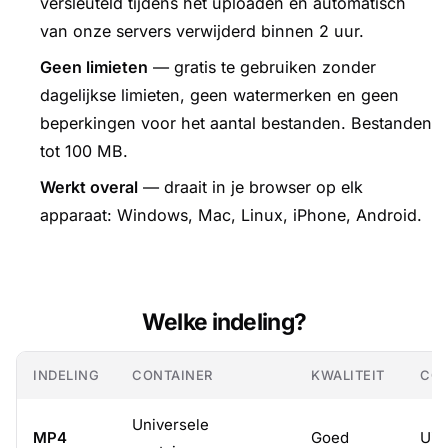
versleuteld tijdens het uploaden en automatisch
van onze servers verwijderd binnen 2 uur.
Geen limieten
— gratis te gebruiken zonder
dagelijkse limieten, geen watermerken en geen
beperkingen voor het aantal bestanden. Bestanden
tot 100 MB.
Werkt overal
— draait in je browser op elk
apparaat: Windows, Mac, Linux, iPhone, Android.
Welke indeling?
INDELING
CONTAINER
KWALITEIT
COM
Universele
MP4
Goed
Uit