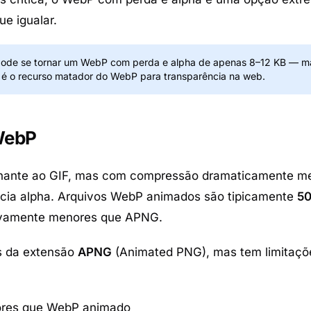
e igualar.
ode se tornar um WebP com perda e alpha de apenas 8–12 KB — m
e é o recurso matador do WebP para transparência na web.
WebP
hante ao GIF, mas com compressão dramaticamente me
ência alpha. Arquivos WebP animados são tipicamente
5
tivamente menores que APNG.
s da extensão
APNG
(Animated PNG), mas tem limitaçõ
ores que WebP animado