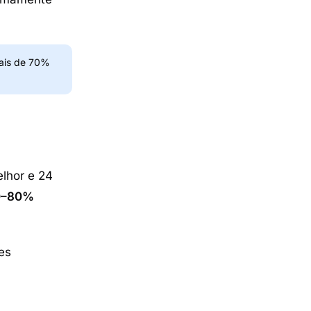
ais de 70%
lhor e 24
0–80%
es