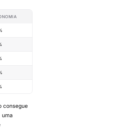
ONOMIA
%
%
%
%
%
o consegue
e uma
e