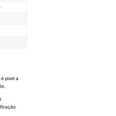
)
é pixel a
te.
G
ficação