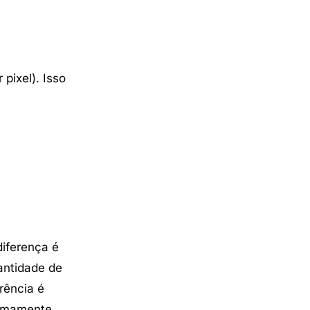
pixel). Isso
diferença é
antidade de
rência é
remamente