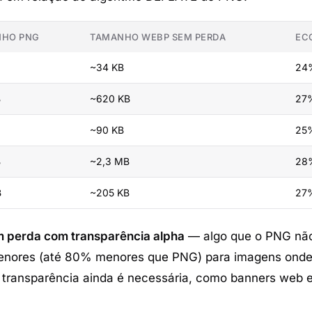
NHO PNG
TAMANHO WEBP SEM PERDA
EC
~34 KB
24
B
~620 KB
27
~90 KB
25
B
~2,3 MB
28
B
~205 KB
27
 perda com transparência alpha
— algo que o PNG nã
 menores (até 80% menores que PNG) para imagens ond
 transparência ainda é necessária, como banners web 