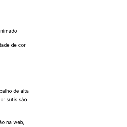
animado
dade de cor
balho de alta
or sutis são
ção na web,