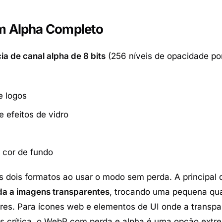
m Alpha Completo
ia de canal alpha de 8 bits
(256 níveis de opacidade por 
e logos
 efeitos de vidro
 cor de fundo
os dois formatos ao usar o modo sem perda. A principal 
a a imagens transparentes
, trocando uma pequena qu
es. Para ícones web e elementos de UI onde a transpa
nos crítica, o WebP com perda e alpha é uma opção ext