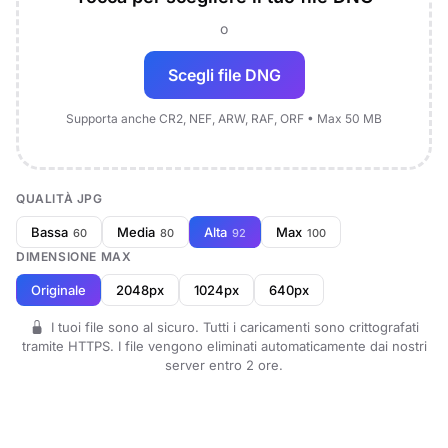
o
Scegli file DNG
Supporta anche CR2, NEF, ARW, RAF, ORF • Max 50 MB
QUALITÀ JPG
Bassa
Media
Alta
Max
60
80
92
100
DIMENSIONE MAX
Originale
2048px
1024px
640px
I tuoi file sono al sicuro. Tutti i caricamenti sono crittografati
tramite HTTPS. I file vengono eliminati automaticamente dai nostri
server entro 2 ore.