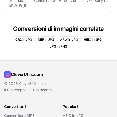
proprietario — Canon ha CR2/CR3, Nikon ha NEF, Sony ha
ARW, Fujif...
Conversioni di immagini correlate
CR2 in JPG
NEF in JPG
ARW in JPG
HEIC in JPG
JPG in PNG
CleverUtils.com
© 2026 CleverUtils.com
Il tuo tempo — Il tuo denaro
Convertitori
Popolari
Convertitore MP3
HEIC in JPG