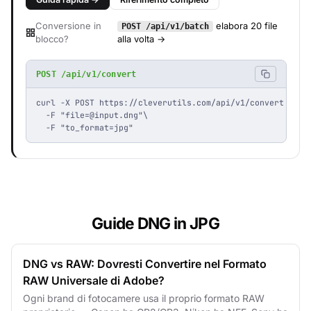
Conversione in
elabora 20 file
POST /api/v1/batch
blocco?
alla volta →
POST /api/v1/convert
curl -X POST https://cleverutils.com/api/v1/convert \

  -F "
file=@input.dng
"\

  -F "to_format=jpg"
Guide DNG in JPG
DNG vs RAW: Dovresti Convertire nel Formato
RAW Universale di Adobe?
Ogni brand di fotocamere usa il proprio formato RAW