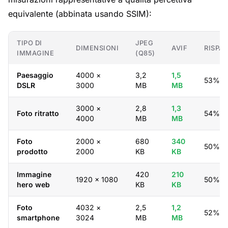
equivalente (abbinata usando SSIM):
TIPO DI
JPEG
DIMENSIONI
AVIF
RISPA
IMMAGINE
(Q85)
Paesaggio
4000 ×
3,2
1,5
53%
DSLR
3000
MB
MB
3000 ×
2,8
1,3
Foto ritratto
54%
4000
MB
MB
Foto
2000 ×
680
340
50%
prodotto
2000
KB
KB
Immagine
420
210
1920 × 1080
50%
hero web
KB
KB
Foto
4032 ×
2,5
1,2
52%
smartphone
3024
MB
MB