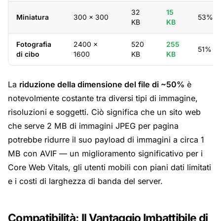
32
15
Miniatura
300 × 300
53%
KB
KB
Fotografia
2400 ×
520
255
51%
di cibo
1600
KB
KB
La
riduzione della dimensione del file di ~50%
è
notevolmente costante tra diversi tipi di immagine,
risoluzioni e soggetti. Ciò significa che un sito web
che serve 2 MB di immagini JPEG per pagina
potrebbe ridurre il suo payload di immagini a circa 1
MB con AVIF — un miglioramento significativo per i
Core Web Vitals, gli utenti mobili con piani dati limitati
e i costi di larghezza di banda del server.
Compatibilità: Il Vantaggio Imbattibile di