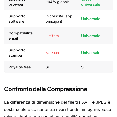
~94% globale
browser
universale
Supporto
In crescita (app
Universale
software
principali)
Compatibilità
Limitata
Universale
email
Supporto
Nessuno
Universale
stampa
Royalty-free
Sì
Sì
Confronto della Compressione
La differenza di dimensione del file tra AVIF e JPEG è
sostanziale e costante tra i vari tipi di immagine. Ecco
misurazioni rappresentative a qualità percettiva