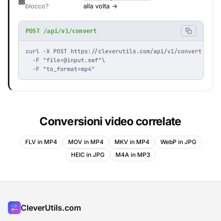
blocco?
alla volta →
POST /api/v1/convert
curl -X POST https://cleverutils.com/api/v1/convert \

  -F "
file=@input.swf
"\

  -F "to_format=mp4"
Conversioni video correlate
FLV in MP4
MOV in MP4
MKV in MP4
WebP in JPG
HEIC in JPG
M4A in MP3
CleverUtils.com