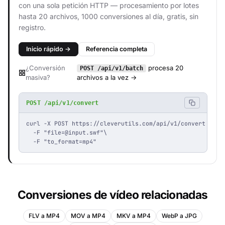
con una sola petición HTTP — procesamiento por lotes
hasta 20 archivos, 1000 conversiones al día, gratis, sin
registro.
Inicio rápido →
Referencia completa
¿Conversión
procesa 20
POST /api/v1/batch
masiva?
archivos a la vez →
POST /api/v1/convert
curl -X POST https://cleverutils.com/api/v1/convert \

  -F "
file=@input.swf
"\

  -F "to_format=mp4"
Conversiones de vídeo relacionadas
FLV a MP4
MOV a MP4
MKV a MP4
WebP a JPG