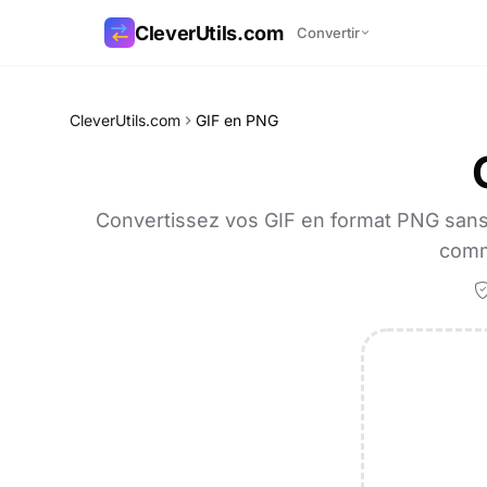
CleverUtils.com
Convertir
Copier le lien
CleverUtils.com
GIF en PNG
E-mail
Convertissez vos GIF en format PNG sans p
comm