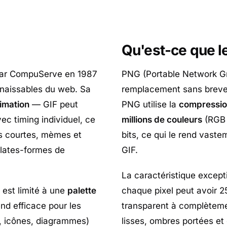
Qu'est-ce que l
 par CompuServe en 1987
PNG (Portable Network G
nnaissables du web. Sa
remplacement sans brevet
imation
— GIF peut
PNG utilise la
compression
ec timing individuel, ce
millions de couleurs
(RGB 
ns courtes, mèmes et
bits, ce qui le rend vaste
plates-formes de
GIF.
La caractéristique except
est limité à une
palette
chaque pixel peut avoir 
nd efficace pour les
transparent à complèteme
s, icônes, diagrammes)
lisses, ombres portées et