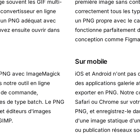
e souvent les GIF multi-
première image sans cont
 convertisseur en ligne
correctement tous les ty
it un PNG adéquat avec
un PNG propre avec le ca
vez ensuite ouvrir dans
fonctionne parfaitement d
conception comme Figma 
Sur mobile
en PNG avec ImageMagick
iOS et Android n'ont pas 
 notre outil en ligne
des applications galerie a
ne de commande,
exporter en PNG. Notre c
les de type batch. Le PNG
Safari ou Chrome sur vot
 et éditeurs d'images
PNG, et enregistrez-le da
GIMP.
d'une image statique d'un
ou publication réseaux so