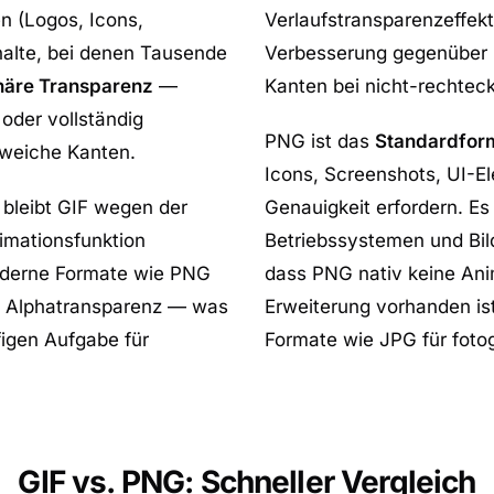
en (Logos, Icons,
Verlaufstransparenzeffekt
halte, bei denen Tausende
Verbesserung gegenüber G
näre Transparenz
—
Kanten bei nicht-rechtec
 oder vollständig
PNG ist das
Standardform
 weiche Kanten.
Icons, Screenshots, UI-El
 bleibt GIF wegen der
Genauigkeit erfordern. Es 
imationsfunktion
Betriebssystemen und Bild
moderne Formate wie PNG
dass PNG nativ keine Ani
d Alphatransparenz — was
Erweiterung vorhanden ist
figen Aufgabe für
Formate wie JPG für fotog
GIF vs. PNG: Schneller Vergleich