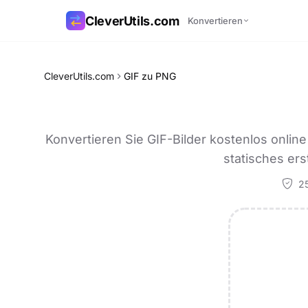
CleverUtils.com
Konvertieren
Link kopieren
CleverUtils.com
GIF zu PNG
E-Mail
Konvertieren Sie GIF-Bilder kostenlos onlin
statisches ers
25