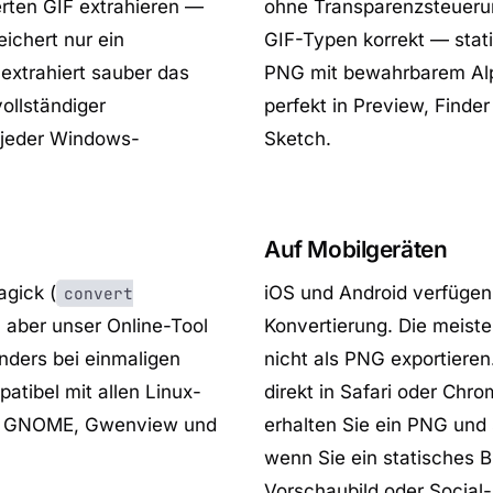
erten GIF extrahieren —
ohne Transparenzsteuerung
ichert nur ein
GIF-Typen korrekt — stat
 extrahiert sauber das
PNG mit bewahrbarem Alph
vollständiger
perfekt in Preview, Find
 jeder Windows-
Sketch.
Auf Mobilgeräten
gick (
iOS und Android verfüge
convert
 aber unser Online-Tool
Konvertierung. Die meiste
nders bei einmaligen
nicht als PNG exportieren
tibel mit allen Linux-
direkt in Safari oder Chr
e of GNOME, Gwenview und
erhalten Sie ein PNG und s
wenn Sie ein statisches Bi
Vorschaubild oder Social