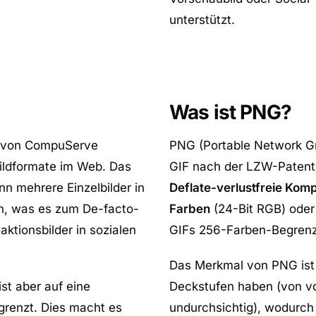
unterstützt.
Was ist PNG?
7 von CompuServe
PNG (Portable Network Gra
Bildformate im Web. Das
GIF nach der LZW-Patent
n mehrere Einzelbilder in
Deflate-verlustfreie Kom
ern, was es zum De-facto-
Farben
(24-Bit RGB) oder
ktionsbilder in sozialen
GIFs 256-Farben-Begrenzu
Das Merkmal von PNG is
 ist aber auf eine
Deckstufen haben (von vol
egrenzt. Dies macht es
undurchsichtig), wodurch