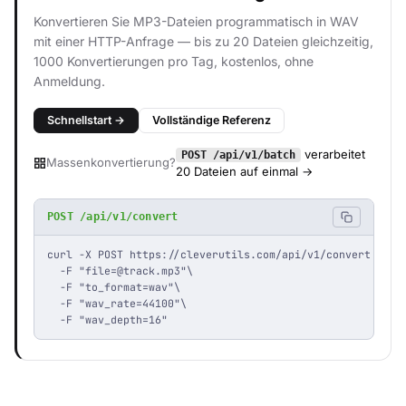
Konvertieren Sie MP3-Dateien programmatisch in WAV
mit einer HTTP-Anfrage — bis zu 20 Dateien gleichzeitig,
1000 Konvertierungen pro Tag, kostenlos, ohne
Anmeldung.
Schnellstart →
Vollständige Referenz
verarbeitet
POST /api/v1/batch
Massenkonvertierung?
20 Dateien auf einmal →
POST /api/v1/convert
curl -X POST https://cleverutils.com/api/v1/convert \

  -F "
file=@track.mp3
"\

  -F "to_format=wav"\

  -F "wav_rate=44100"\

  -F "wav_depth=16"