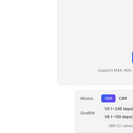
Supports M4A, WAV,
Modus
VBR
CBR
V0 (~245 kbps
Qualität
V6 (~130 kbps)
VBR V2: nahezu