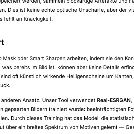
espeichert werden, sammeln blockartige Artefakte und F
n. Dies ist keine echte optische Unschärfe, aber der vis
s fehlt an Knackigkeit.
rt
 Mask oder Smart Sharpen arbeiten, indem sie den Kont
was bereits im Bild ist, können aber keine Details erfin
sind oft künstlich wirkende Heiligenscheine um Kanten
ruck.
d anderen Ansatz. Unser Tool verwendet
Real-ESRGAN
,
gepaarten Bildern trainiert wurde: beeinträchtigten Fo
en. Durch dieses Training hat das Modell die statistis
 über ein breites Spektrum von Motiven gelernt — Ges