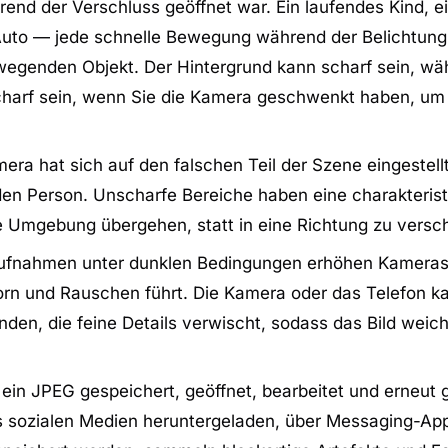
nd der Verschluss geöffnet war. Ein laufendes Kind, ei
 Auto — jede schnelle Bewegung während der Belichtung
ewegenden Objekt. Der Hintergrund kann scharf sein, w
scharf sein, wenn Sie die Kamera geschwenkt haben, u
ra hat sich auf den falschen Teil der Szene eingestellt
den Person. Unscharfe Bereiche haben eine charakteris
hre Umgebung übergehen, statt in eine Richtung zu versc
ufnahmen unter dunklen Bedingungen erhöhen Kameras
Korn und Rauschen führt. Die Kamera oder das Telefon k
en, die feine Details verwischt, sodass das Bild weic
in JPEG gespeichert, geöffnet, bearbeitet und erneut 
e aus sozialen Medien heruntergeladen, über Messaging-A