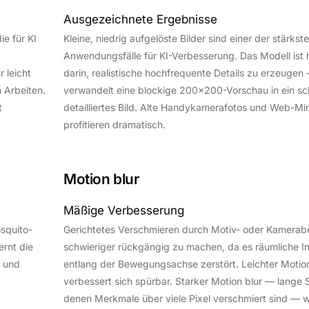
Ausgezeichnete Ergebnisse
e für KI
Kleine, niedrig aufgelöste Bilder sind einer der stärkst
Anwendungsfälle für KI-Verbesserung. Das Modell ist
 leicht
darin, realistische hochfrequente Details zu erzeugen
 Arbeiten.
verwandelt eine blockige 200×200-Vorschau in ein sc
t
detailliertes Bild. Alte Handykamerafotos und Web-Mi
profitieren dramatisch.
Motion blur
Mäßige Verbesserung
squito-
Gerichtetes Verschmieren durch Motiv- oder Kamerab
ernt die
schwieriger rückgängig zu machen, da es räumliche I
e und
entlang der Bewegungsachse zerstört. Leichter Motion
verbessert sich spürbar. Starker Motion blur — lange S
denen Merkmale über viele Pixel verschmiert sind — 