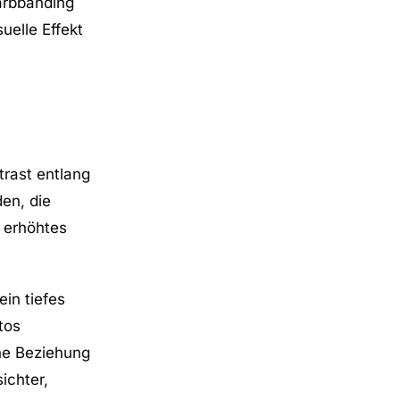
arbbanding
uelle Effekt
rast entlang
den, die
, erhöhtes
 ein tiefes
tos
che Beziehung
ichter,