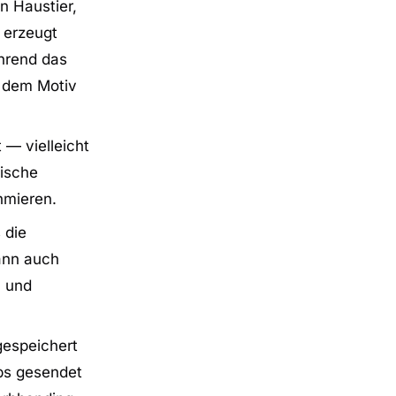
n Haustier,
 erzeugt
ährend das
m dem Motiv
 — vielleicht
tische
hmieren.
 die
ann auch
h und
gespeichert
pps gesendet