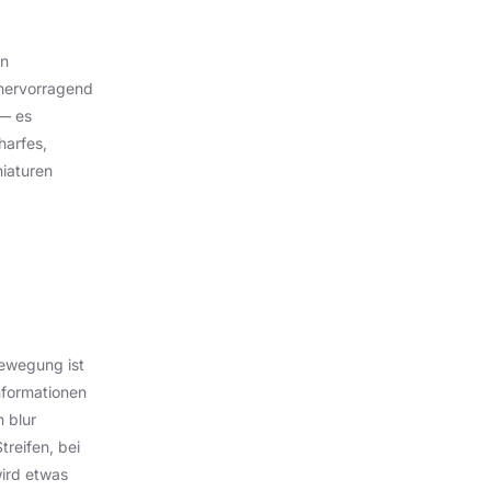
en
 hervorragend
 — es
harfes,
niaturen
ewegung ist
nformationen
 blur
treifen, bei
wird etwas