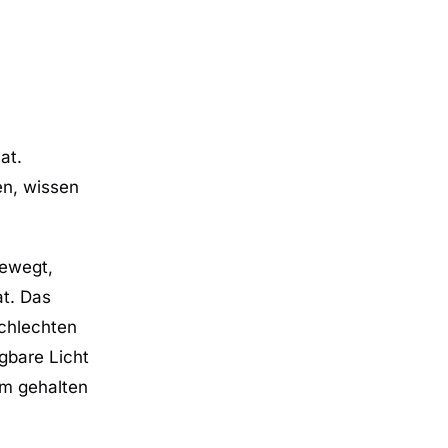
at.
en, wissen
bewegt,
at. Das
schlechten
gbare Licht
rm gehalten