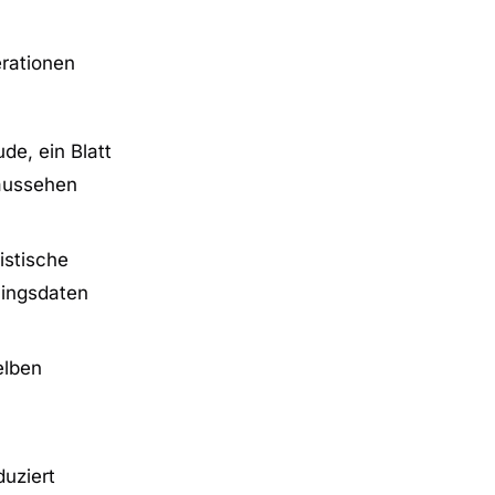
erationen
de, ein Blatt
 aussehen
istische
ningsdaten
elben
duziert