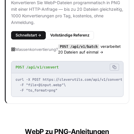
Konvertieren Sie WebP-Dateien programmatisch in PNG
mit einer HTTP-Anfrage — bis zu 20 Dateien gleichzeitig,
1000 Konvertierungen pro Tag, kostenlos, ohne
Anmeldung.
Schnellstart →
Vollständige Referenz
verarbeitet
POST /api/v1/batch
Massenkonvertierung?
20 Dateien auf einmal →
POST /api/v1/convert
curl -X POST https://cleverutils.com/api/v1/convert \

  -F "
file=@input.webp
"\

  -F "to_format=png"
WebP zu PNG-Anleitungen