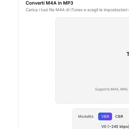
Converti M4A in MP3
Carica i tuoi file M4A di iTunes e scegli le impostazioni 
T
Supports M4A, WAV,
Modalità
VBR
CBR
V0 (~245 kbps