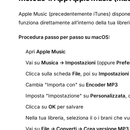
Apple Music (precedentemente iTunes) dispone d
funziona direttamente all’interno della tua librer
Procedura passo per passo su macOS:
Apri
Apple Music
Vai su
Musica → Impostazioni
(oppure
Prefe
Clicca sulla scheda
File
, poi su
Impostazioni
Cambia "Importa con" su
Encoder MP3
Imposta "Impostazione" su
Personalizzata
, 
Clicca su
OK
per salvare
Nella tua libreria, seleziona il o i brani che v
Vai su
File → Converti → Crea versione MP3