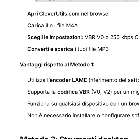
Apri CleverUtils.com
nel browser
Carica
il o i file M4A
Scegli le impostazioni:
VBR V0 o 256 kbps CBR 
Converti e scarica
i tuoi file MP3
Vantaggi rispetto al Metodo 1:
Utilizza l’
encoder LAME
(riferimento del set
Supporta la
codifica VBR
(V0, V2) per un mig
Funziona su qualsiasi dispositivo con un bro
Non è necessario installare o configurare s