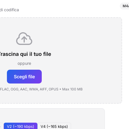
M4
di codifica
rascina qui il tuo file
oppure
Scegli file
 FLAC, OGG, AAC, WMA, AIFF, OPUS • Max 100 MB
)
V2 (~190 kbps)
V4 (~165 kbps)