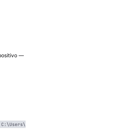
positivo —
C:\Users\