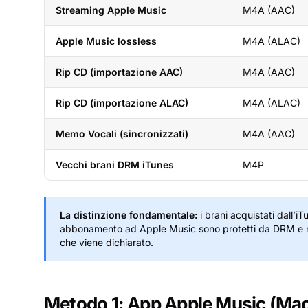
Streaming Apple Music
M4A (AAC)
Apple Music lossless
M4A (ALAC)
Rip CD (importazione AAC)
M4A (AAC)
Rip CD (importazione ALAC)
M4A (ALAC)
Memo Vocali (sincronizzati)
M4A (AAC)
Vecchi brani DRM iTunes
M4P
La distinzione fondamentale:
i brani
acquistati
dall’iT
abbonamento
ad Apple Music sono protetti da DRM e 
che viene dichiarato.
Metodo 1: App Apple Music (M