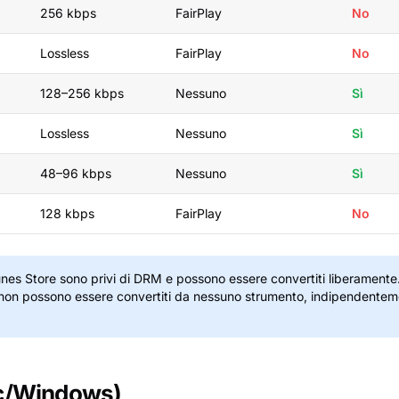
256 kbps
FairPlay
No
Lossless
FairPlay
No
128–256 kbps
Nessuno
Sì
Lossless
Nessuno
Sì
48–96 kbps
Nessuno
Sì
128 kbps
FairPlay
No
unes Store sono privi di DRM e possono essere convertiti liberamente. 
non possono essere convertiti da nessuno strumento, indipendentem
ac/Windows)