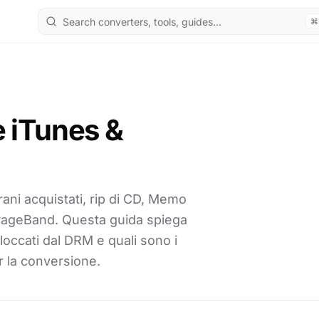
⌘
e iTunes &
rani acquistati, rip di CD, Memo
GarageBand. Questa guida spiega
bloccati dal DRM e quali sono i
er la conversione.