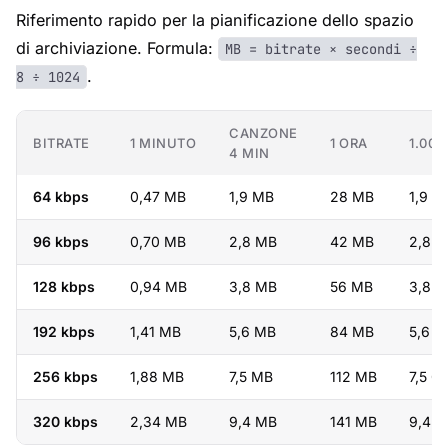
Riferimento rapido per la pianificazione dello spazio
di archiviazione. Formula:
MB = bitrate × secondi ÷
.
8 ÷ 1024
CANZONE
BITRATE
1 MINUTO
1 ORA
1.000
4 MIN
64 kbps
0,47 MB
1,9 MB
28 MB
1,9 G
96 kbps
0,70 MB
2,8 MB
42 MB
2,8 G
128 kbps
0,94 MB
3,8 MB
56 MB
3,8 G
192 kbps
1,41 MB
5,6 MB
84 MB
5,6 G
256 kbps
1,88 MB
7,5 MB
112 MB
7,5 G
320 kbps
2,34 MB
9,4 MB
141 MB
9,4 G