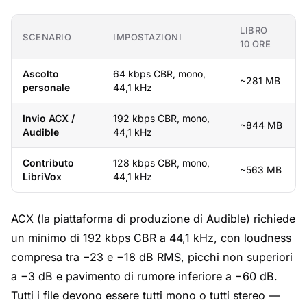
LIBRO
SCENARIO
IMPOSTAZIONI
10 ORE
Ascolto
64 kbps CBR, mono,
~281 MB
personale
44,1 kHz
Invio ACX /
192 kbps CBR, mono,
~844 MB
Audible
44,1 kHz
Contributo
128 kbps CBR, mono,
~563 MB
LibriVox
44,1 kHz
ACX (la piattaforma di produzione di Audible) richiede
un minimo di 192 kbps CBR a 44,1 kHz, con loudness
compresa tra −23 e −18 dB RMS, picchi non superiori
a −3 dB e pavimento di rumore inferiore a −60 dB.
Tutti i file devono essere tutti mono o tutti stereo —