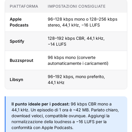
PIATTAFORMA
IMPOSTAZIONI CONSIGLIATE
Apple
96–128 kbps mono o 128–256 kbps
Podcasts
stereo, 44,1 kHz, −16 LUFS
128–192 kbps CBR, 44,1 kHz,
Spotify
−14 LUFS
96 kbps mono (converte
Buzzsprout
automaticamente i caricamenti)
96–192 kbps, mono preferito,
Libsyn
44,1 kHz
Il punto ideale per i podcast:
96 kbps CBR mono a
44,1 kHz. Un episodio di 1 ora è ~42 MB. Parlato chiaro,
download veloci, compatibile ovunque. Aggiungi la
normalizzazione della loudness
a −16 LUFS per la
conformità con Apple Podcasts.