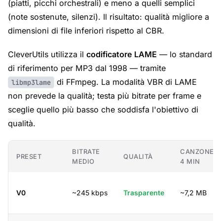
(piatti, picchi orchestrali) e meno a quelli semplici
(note sostenute, silenzi). Il risultato: qualità migliore a
dimensioni di file inferiori rispetto al CBR.
CleverUtils utilizza il
codificatore LAME
— lo standard
di riferimento per MP3 dal 1998 — tramite
di FFmpeg. La modalità VBR di LAME
libmp3lame
non prevede la qualità; testa più bitrate per frame e
sceglie quello più basso che soddisfa l'obiettivo di
qualità.
BITRATE
CANZONE
PRESET
QUALITÀ
MEDIO
4 MIN
V0
~245 kbps
Trasparente
~7,2 MB