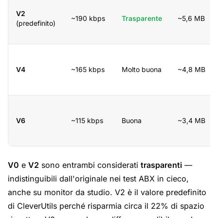
V2
~190 kbps
Trasparente
~5,6 MB
(predefinito)
V4
~165 kbps
Molto buona
~4,8 MB
V6
~115 kbps
Buona
~3,4 MB
V0
e
V2
sono entrambi considerati
trasparenti
—
indistinguibili dall'originale nei test ABX in cieco,
anche su monitor da studio. V2 è il valore predefinito
di CleverUtils perché risparmia circa il 22% di spazio