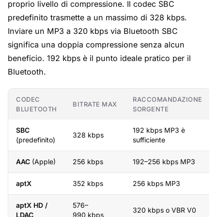
proprio livello di compressione. Il codec SBC
predefinito trasmette a un massimo di 328 kbps.
Inviare un MP3 a 320 kbps via Bluetooth SBC
significa una doppia compressione senza alcun
beneficio. 192 kbps è il punto ideale pratico per il
Bluetooth.
CODEC
RACCOMANDAZIONE
BITRATE MAX
BLUETOOTH
SORGENTE
SBC
192 kbps MP3 è
328 kbps
(predefinito)
sufficiente
AAC
(Apple)
256 kbps
192–256 kbps MP3
aptX
352 kbps
256 kbps MP3
aptX HD /
576–
320 kbps o VBR V0
LDAC
990 kbps