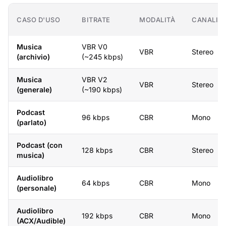
CASO D'USO
BITRATE
MODALITÀ
CANALI
Musica
VBR V0
VBR
Stereo
(archivio)
(~245 kbps)
Musica
VBR V2
VBR
Stereo
(generale)
(~190 kbps)
Podcast
96 kbps
CBR
Mono
(parlato)
Podcast (con
128 kbps
CBR
Stereo
musica)
Audiolibro
64 kbps
CBR
Mono
(personale)
Audiolibro
192 kbps
CBR
Mono
(ACX/Audible)