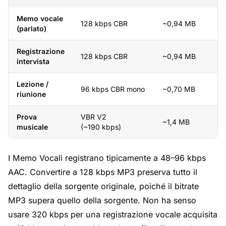
Memo vocale
128 kbps CBR
~0,94 MB
(parlato)
Registrazione
128 kbps CBR
~0,94 MB
intervista
Lezione /
96 kbps CBR mono
~0,70 MB
riunione
Prova
VBR V2
~1,4 MB
musicale
(~190 kbps)
I Memo Vocali registrano tipicamente a 48–96 kbps
AAC. Convertire a 128 kbps MP3 preserva tutto il
dettaglio della sorgente originale, poiché il bitrate
MP3 supera quello della sorgente. Non ha senso
usare 320 kbps per una registrazione vocale acquisita