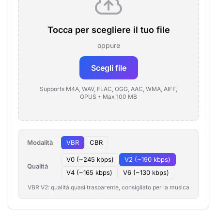
Tocca per scegliere il tuo file
oppure
Scegli file
Supports M4A, WAV, FLAC, OGG, AAC, WMA, AIFF,
OPUS • Max 100 MB
Modalità
VBR
CBR
V0 (~245 kbps)
V2 (~190 kbps)
Qualità
V4 (~165 kbps)
V6 (~130 kbps)
VBR V2: qualità quasi trasparente, consigliato per la musica