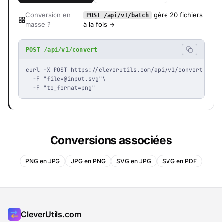
Conversion en
gère 20 fichiers
POST /api/v1/batch
masse ?
à la fois →
POST /api/v1/convert
curl -X POST https://cleverutils.com/api/v1/convert \

  -F "
file=@input.svg
"\

  -F "to_format=png"
Conversions associées
PNG en JPG
JPG en PNG
SVG en JPG
SVG en PDF
CleverUtils.com