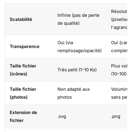
Résolutio
Infinie (pas de perte
Scalabilité
(pixelisé 
de qualité)
l'agrandi
Oui (via
Oui (canal
Transparence
remplissage/opacité)
complet)
Taille fichier
Plus volu
Très petit (1–10 Ko)
(icônes)
(10–100 K
Taille fichier
Non adapté aux
Volumine
(photos)
photos
sans pert
Extension de
.svg
.png
fichier