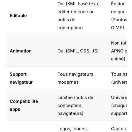
Oui (XML basé texte,
Édition de
éditer en code ou
uniqueme
Éditable
outils de
(Photosho
conception)
GIMP)
Non (utili
Animation
Oui (SMIL, CSS, JS)
APNG pou
animé)
Support
Tous navigateurs
Tous navi
navigateur
modernes
(universel
Limitée (outils de
Universel
Compatibilité
conception,
(chaque 
apps
navigateurs)
supporte
Logos, icônes,
Captures 