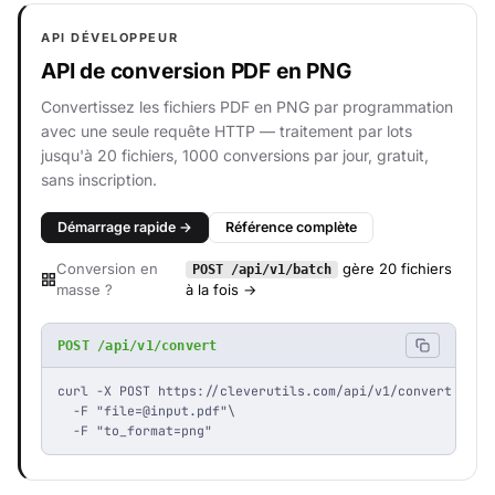
API DÉVELOPPEUR
API de conversion PDF en PNG
Convertissez les fichiers PDF en PNG par programmation
avec une seule requête HTTP — traitement par lots
jusqu'à 20 fichiers, 1000 conversions par jour, gratuit,
sans inscription.
Démarrage rapide →
Référence complète
Conversion en
gère 20 fichiers
POST /api/v1/batch
masse ?
à la fois →
POST /api/v1/convert
curl -X POST https://cleverutils.com/api/v1/convert \

  -F "
file=@input.pdf
"\

  -F "to_format=png"