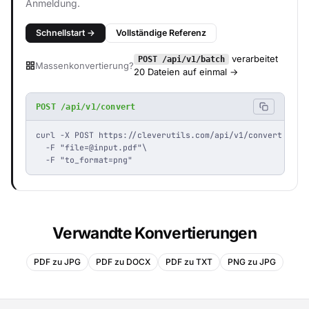
Anmeldung.
Schnellstart →
Vollständige Referenz
verarbeitet
POST /api/v1/batch
Massenkonvertierung?
20 Dateien auf einmal →
POST /api/v1/convert
curl -X POST https://cleverutils.com/api/v1/convert \

  -F "
file=@input.pdf
"\

  -F "to_format=png"
Verwandte Konvertierungen
PDF zu JPG
PDF zu DOCX
PDF zu TXT
PNG zu JPG