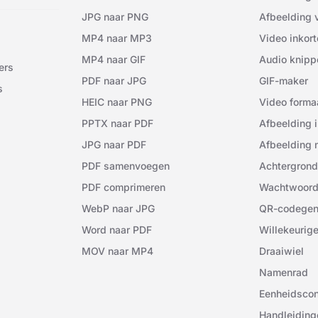
JPG naar PNG
Afbeelding 
MP4 naar MP3
Video inkort
MP4 naar GIF
Audio knipp
ers
PDF naar JPG
GIF-maker
s
HEIC naar PNG
Video forma
PPTX naar PDF
Afbeelding i
JPG naar PDF
Afbeelding 
PDF samenvoegen
Achtergrond
PDF comprimeren
Wachtwoord
WebP naar JPG
QR-codegen
Word naar PDF
Willekeurig
MOV naar MP4
Draaiwiel
Namenrad
Eenheidscon
Handleiding