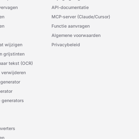
vervagen
API-documentatie
en
MCP-server (Claude/Cursor)
en
Functie aanvragen
Algemene voorwaarden
at wijzigen
Privacybeleid
n grijstinten
naar tekst (OCR)
 verwijderen
generator
erator
e generators
verters
en