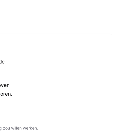
de
even
oren.
g zou willen werken.