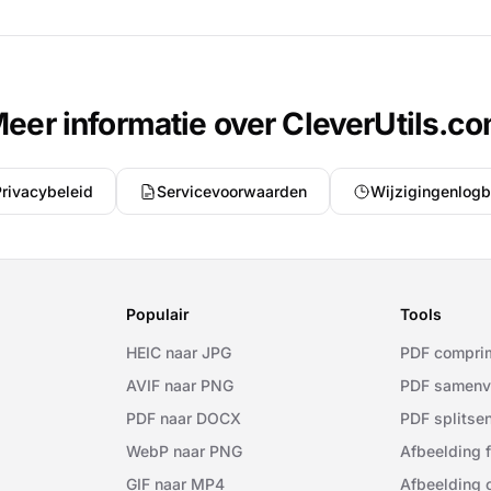
eer informatie over CleverUtils.c
rivacybeleid
Servicevoorwaarden
Wijzigingenlog
Populair
Tools
HEIC naar JPG
PDF compri
AVIF naar PNG
PDF samenv
PDF naar DOCX
PDF splitse
WebP naar PNG
Afbeelding 
GIF naar MP4
Afbeelding 