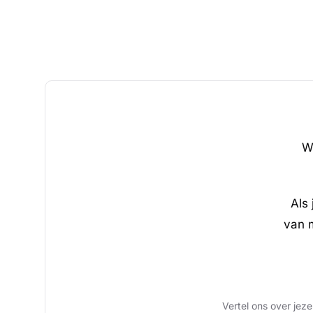
We
Als
van 
Vertel ons over jez