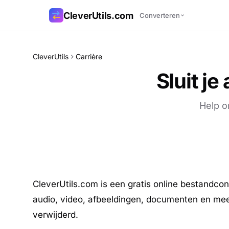
CleverUtils.com
Converteren
Link kopiëren
CleverUtils
Carrière
Sluit j
E-mail
Help o
CleverUtils.com is een gratis online bestandc
audio, video, afbeeldingen, documenten en mee
verwijderd.