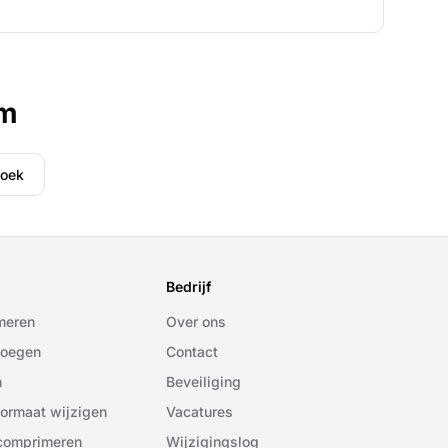
om
boek
Bedrijf
meren
Over ons
oegen
Contact
n
Beveiliging
formaat wijzigen
Vacatures
comprimeren
Wijzigingslog