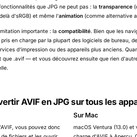
fonctionnalités que JPG ne peut pas : la
transparence
(
delà d'sRGB) et même l'
animation
(comme alternative a
mitation importante : la
compatibilité
. Bien que les nav
pris en charge par la plupart des logiciels de bureau, d
rvices d'impression ou des appareils plus anciens. Qua
t que .avif — et vous découvrez ensuite que rien d'autre 
lle.
ertir AVIF en JPG sur tous les appa
Sur Mac
d'AVIF, vous pouvez donc
macOS Ventura (13.0) et ve
 de fichiers et les ouvrir
charge d'AVIF à Aperçu, Co