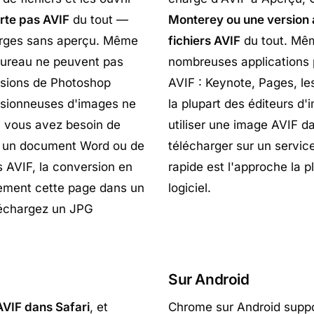
rte pas AVIF
du tout —
Monterey ou une version a
ierges sans aperçu. Même
fichiers AVIF
du tout. Mêm
 bureau ne peuvent pas
nombreuses applications 
ersions de Photoshop
AVIF : Keynote, Pages, le
visionneuses d'images ne
la plupart des éditeurs d'i
i vous avez besoin de
utiliser une image AVIF d
ns un document Word ou de
télécharger sur un servic
s AVIF, la conversion en
rapide est l'approche la p
plement cette page dans un
logiciel.
éléchargez un JPG
Sur Android
AVIF dans Safari
, et
Chrome sur Android supp