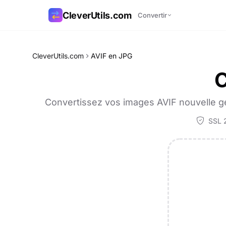
CleverUtils.com
Convertir
Copier le lien
CleverUtils.com
AVIF en JPG
C
E-mail
Convertissez vos images AVIF nouvelle gé
SSL 2