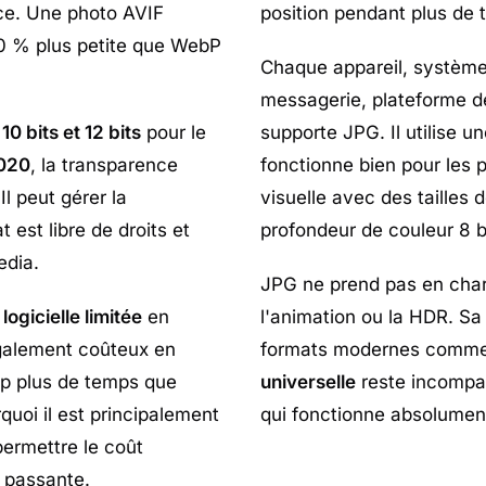
ce. Une photo AVIF
position pendant plus de 
30 % plus petite que WebP
Chaque appareil, système d
messagerie, plateforme d
0 bits et 12 bits
pour le
supporte JPG. Il utilise u
2020
, la transparence
fonctionne bien pour les 
l peut gérer la
visuelle avec des tailles 
est libre de droits et
profondeur de couleur 8 b
edia.
JPG ne prend pas en char
logicielle limitée
en
l'animation ou la HDR. Sa
galement coûteux en
formats modernes comme
up plus de temps que
universelle
reste incompa
quoi il est principalement
qui fonctionne absolument 
permettre le coût
 passante.