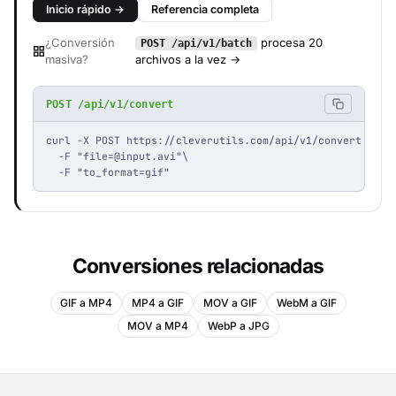
Inicio rápido →
Referencia completa
¿Conversión
procesa 20
POST /api/v1/batch
masiva?
archivos a la vez →
POST /api/v1/convert
curl -X POST https://cleverutils.com/api/v1/convert \

  -F "
file=@input.avi
"\

  -F "to_format=gif"
Conversiones relacionadas
GIF a MP4
MP4 a GIF
MOV a GIF
WebM a GIF
MOV a MP4
WebP a JPG