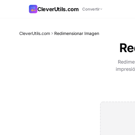
CleverUtils.com
Convertir
Copiar enlace
CleverUtils.com
Redimensionar Imagen
Re
Correo electrónico
Redimen
impresió