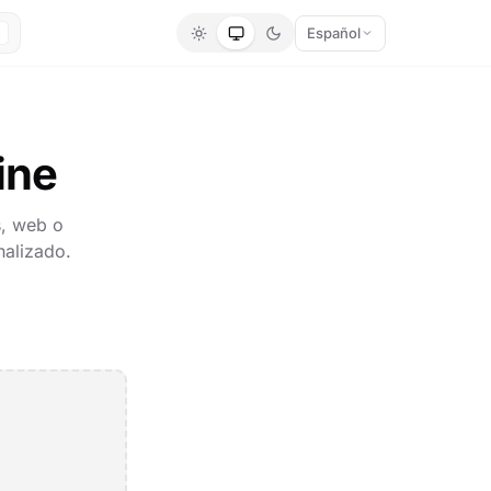
Español
K
ine
s, web o
nalizado.