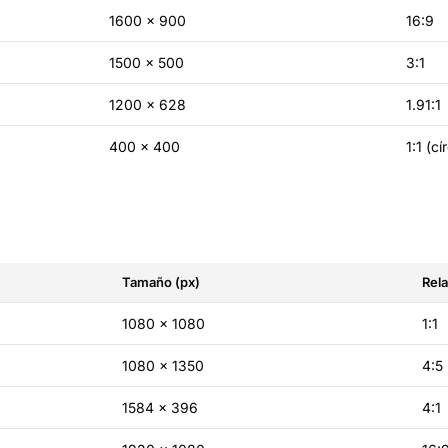
1600 × 900
16:9
1500 × 500
3:1
1200 × 628
1.91:1
400 × 400
1:1 (cí
Tamaño (px)
Rel
1080 × 1080
1:1
1080 × 1350
4:5
1584 × 396
4:1