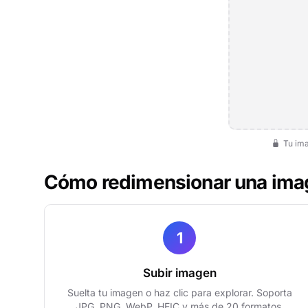
Tu ima
Cómo redimensionar una ima
1
Subir imagen
Suelta tu imagen o haz clic para explorar. Soporta
JPG, PNG, WebP, HEIC y más de 20 formatos.