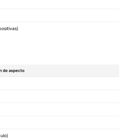
positivas)
n de aspecto
culo)