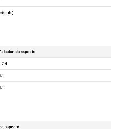
9
(círculo)
Relación de aspecto
9:16
1:1
1:1
 de aspecto