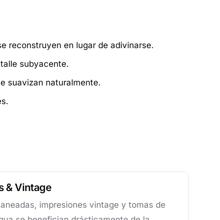
se reconstruyen en lugar de adivinarse.
etalle subyacente.
e suavizan naturalmente.
es.
s & Vintage
scaneadas, impresiones vintage y tomas de
gua se benefician drásticamente de la