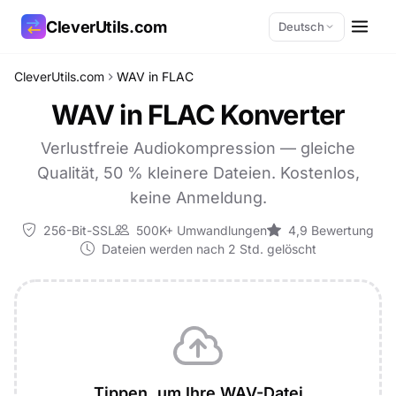
CleverUtils.com
Deutsch
CleverUtils.com
WAV in FLAC
Link kopieren
WAV in FLAC Konverter
E-Mail
Verlustfreie Audiokompression — gleiche
Qualität, 50 % kleinere Dateien. Kostenlos,
keine Anmeldung.
256-Bit-SSL
500K+ Umwandlungen
4,9 Bewertung
Dateien werden nach 2 Std. gelöscht
Tippen, um Ihre WAV-Datei