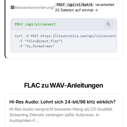
verarbeitet
POST /api/v1/batch
Massenkonvertierung?
20 Dateien auf einmal →
POST /api/v1/convert
curl -X POST https://cleverutils.com/api/v1/convert \

  -F "
file=@input.flac
"\

  -F "to_format=wav"
FLAC zu WAV-Anleitungen
Hi-Res Audio: Lohnt sich 24-bit/96 kHz wirklich?
Hi-Res Audio verspricht besseren Klang als CD-Qualität.
Streaming-Dienste verlangen dafür Aufpreise. In
Audiophilen-F...