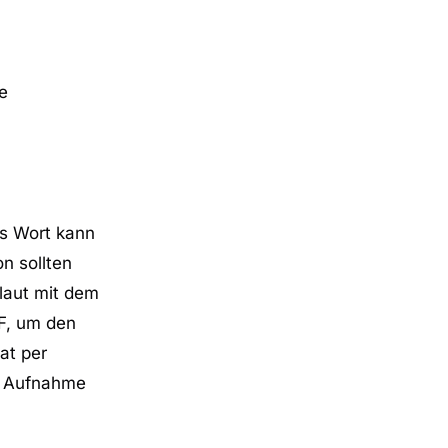
e
es Wort kann
n sollten
laut mit dem
+F, um den
at per
er Aufnahme