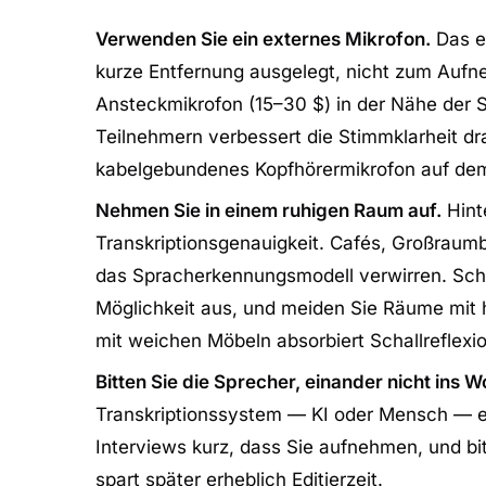
Verwenden Sie ein externes Mikrofon.
Das ei
kurze Entfernung ausgelegt, nicht zum Aufn
Ansteckmikrofon (15–30 $) in der Nähe der 
Teilnehmern verbessert die Stimmklarheit d
kabelgebundenes Kopfhörermikrofon auf dem T
Nehmen Sie in einem ruhigen Raum auf.
Hint
Transkriptionsgenauigkeit. Cafés, Großraum
das Spracherkennungsmodell verwirren. Schl
Möglichkeit aus, und meiden Sie Räume mit 
mit weichen Möbeln absorbiert Schallreflexio
Bitten Sie die Sprecher, einander nicht ins Wo
Transkriptionssystem — KI oder Mensch — e
Interviews kurz, dass Sie aufnehmen, und bit
spart später erheblich Editierzeit.