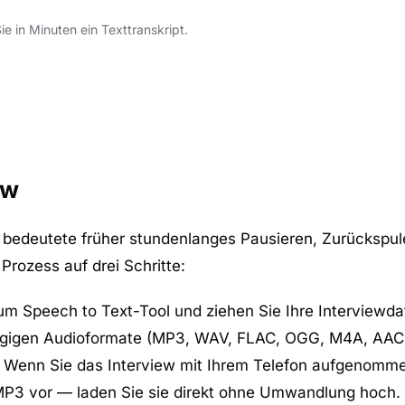
e in Minuten ein Texttranskript.
ew
n bedeutete früher stundenlanges Pausieren, Zurückspu
Prozess auf drei Schritte:
zum
Speech to Text-Tool
und ziehen Sie Ihre Interviewdat
gängigen Audioformate (MP3, WAV, FLAC, OGG, M4A, AA
 Wenn Sie das Interview mit Ihrem Telefon aufgenomm
 MP3 vor — laden Sie sie direkt ohne Umwandlung hoch.