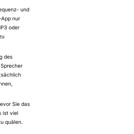
requenz- und
-App nur
MP3 oder
zu
g des
 Sprecher
tsächlich
nnen,
evor Sie das
ist viel
zu quälen.