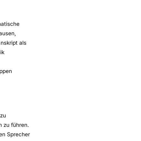
matische
Pausen,
nskript als
ik
ippen
 zu
 zu führen.
den Sprecher