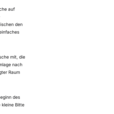
che auf
-
wischen den
 einfaches
che mit, die
anlage nach
egter Raum
Beginn des
kleine Bitte