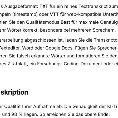
as Ausgabeformat:
TXT
für ein reines Texttranskript zum
empeln (timestamp) oder
VTT
für web-kompatible Untertit
ählen Sie den Qualitätsmodus
Best
für maximale Genauig
mehr Wörter korrekt, besonders bei mehreren Sprechern.
rarbeitung abgeschlossen ist, laden Sie die Transkriptd
n Texteditor, Word oder Google Docs. Fügen Sie Sprecher
igieren Sie falsch erkannte Wörter und formatieren Sie de
ches Zitatblatt, ein Forschungs-Coding-Dokument oder e
skription
er Qualität Ihrer Aufnahme ab. Die Genauigkeit der KI-Tr
und 98 % liegen. So erreichen Sie das obere Ende: