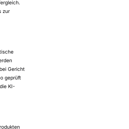
ergleich.
s zur
tische
werden
bei Gericht
o geprüft
die KI-
Produkten