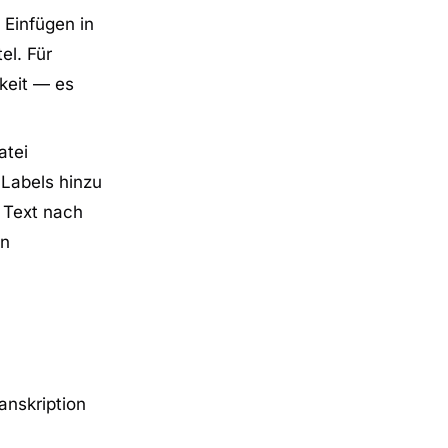
 Einfügen in
el. Für
keit — es
atei
-Labels hinzu
n Text nach
in
anskription