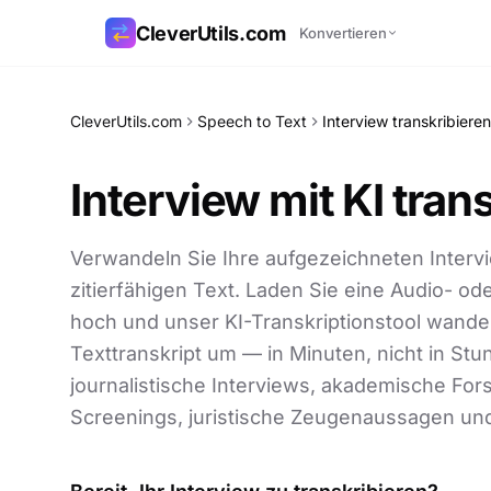
CleverUtils.com
Konvertieren
Link kopieren
CleverUtils.com
Speech to Text
Interview transkribieren
E-Mail
Interview mit KI tran
Verwandeln Sie Ihre aufgezeichneten Interv
zitierfähigen Text. Laden Sie eine Audio- od
hoch und unser KI-Transkriptionstool wandelt
Texttranskript um — in Minuten, nicht in Stun
journalistische Interviews, akademische F
Screenings, juristische Zeugenaussagen un