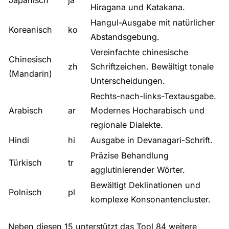
Japanisch
ja
Hiragana und Katakana.
Hangul-Ausgabe mit natürlicher
Koreanisch
ko
Abstandsgebung.
Vereinfachte chinesische
Chinesisch
zh
Schriftzeichen. Bewältigt tonale
(Mandarin)
Unterscheidungen.
Rechts-nach-links-Textausgabe.
Arabisch
ar
Modernes Hocharabisch und
regionale Dialekte.
Hindi
hi
Ausgabe in Devanagari-Schrift.
Präzise Behandlung
Türkisch
tr
agglutinierender Wörter.
Bewältigt Deklinationen und
Polnisch
pl
komplexe Konsonantencluster.
Neben diesen 15 unterstützt das Tool 84 weitere