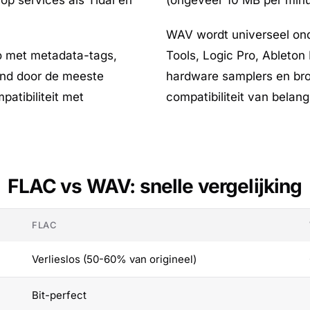
 op services als Tidal en
(ongeveer 10 MB per minu
WAV wordt universeel ond
o met metadata-tags,
Tools, Logic Pro, Ableton
und door de meeste
hardware samplers en b
atibiliteit met
compatibiliteit van belang
FLAC vs WAV: snelle vergelijking
FLAC
Verlieslos (50-60% van origineel)
Bit-perfect