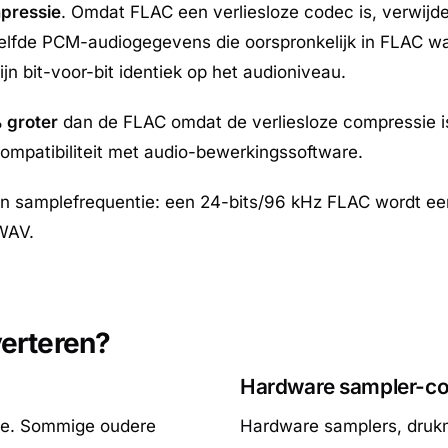
mpressie
. Omdat FLAC een verliesloze codec is, verwij
lfde PCM-audiogegevens die oorspronkelijk in FLAC wa
jn bit-voor-bit identiek op het audioniveau.
 groter
dan de FLAC omdat de verliesloze compressie i
ompatibiliteit met audio-bewerkingssoftware.
 en samplefrequentie: een 24-bits/96 kHz FLAC wordt ee
 WAV.
erteren?
Hardware sampler-com
ive. Sommige oudere
Hardware samplers, druk