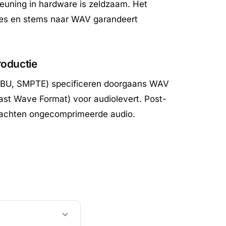
uning in hardware is zeldzaam. Het
les en stems naar WAV garandeert
roductie
EBU, SMPTE) specificeren doorgaans WAV
st Wave Format) voor audiolevert. Post-
rwachten ongecomprimeerde audio.