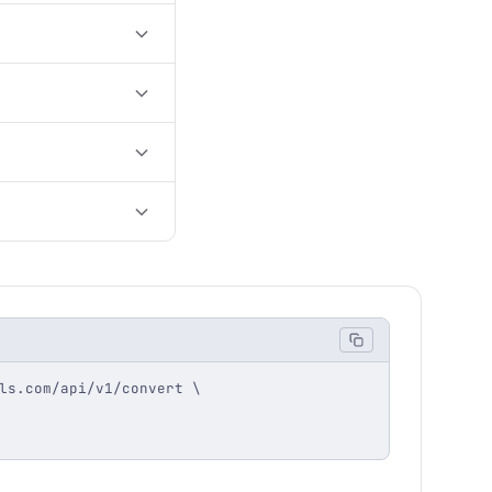
ls.com/api/v1/convert \
