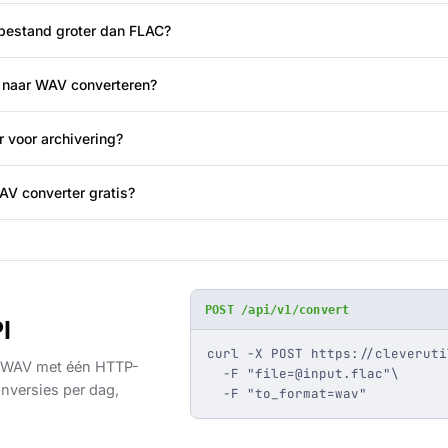
bestand groter dan FLAC?
 naar WAV converteren?
 voor archivering?
AV converter gratis?
POST /api/v1/convert
I
curl -X POST https://cleveruti
 WAV met één HTTP-
  -F "
file=@input.flac
"\

nversies per dag,
  -F "to_format=wav"