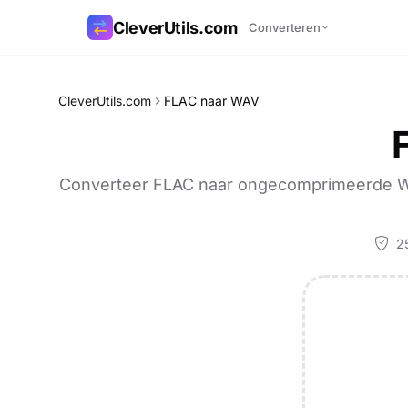
CleverUtils.com
Converteren
Link kopiëren
CleverUtils.com
FLAC naar WAV
E-mail
Converteer FLAC naar ongecomprimeerde WAV
25