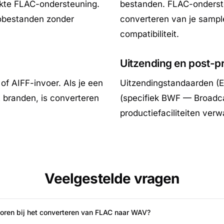
rkte FLAC-ondersteuning.
bestanden. FLAC-onderste
iobestanden zonder
converteren van je samp
compatibiliteit.
Uitzending en post-p
f AIFF-invoer. Als je een
Uitzendingstandaarden (
 branden, is converteren
(specifiek BWF — Broadca
productiefaciliteiten ve
Veelgestelde vragen
rloren bij het converteren van FLAC naar WAV?