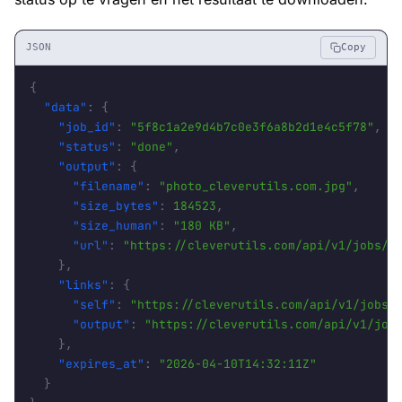
JSON
Copy
{
"data"
:
{
"job_id"
:
"5f8c1a2e9d4b7c0e3f6a8b2d1e4c5f78"
,
"status"
:
"done"
,
"output"
:
{
"filename"
:
"photo_cleverutils.com.jpg"
,
"size_bytes"
:
184523
,
"size_human"
:
"180 KB"
,
"url"
:
"https://cleverutils.com/api/v1/jobs/5
}
,
"links"
:
{
"self"
:
"https://cleverutils.com/api/v1/jobs/
"output"
:
"https://cleverutils.com/api/v1/job
}
,
"expires_at"
:
"2026-04-10T14:32:11Z"
}