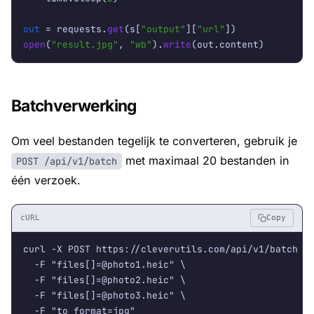
out
 = requests.
get
(s[
"output"
][
"url"
open
(
"result.jpg"
, 
"wb"
).
write
(out.content)
Batchverwerking
Om veel bestanden tegelijk te converteren, gebruik je
met maximaal 20 bestanden in
POST /api/v1/batch
één verzoek.
cURL
Copy
curl -X POST https://cleverutils.com/api/v1/batch \

  -F "files[]
=@photo1.heic
" \

  -F "files[]
=@photo2.heic
" \

  -F "files[]
=@photo3.heic
" \

  -F "to_format=jpg"