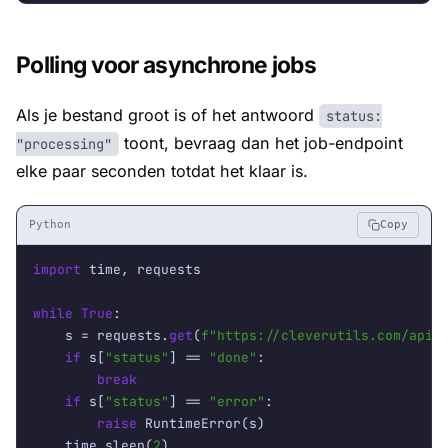
Polling voor asynchrone jobs
Als je bestand groot is of het antwoord
status:
toont, bevraag dan het job-endpoint
"processing"
elke paar seconden totdat het klaar is.
Python
Copy
import
 time, requests

while
True
:

    s = requests.
get
(
f"https://cleverutils.com/api/
if
 s[
"status"
] == 
"done"
:

break
if
 s[
"status"
] == 
"error"
:

raise
 RuntimeError(s)

    time.sleep(
2
)
