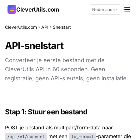
CleverUtils.com
Nederlands
CleverUtils.com
API
Snelstart
Link kopiëren
API-snelstart
E-mail
Converteer je eerste bestand met de
CleverUtils API in 60 seconden. Geen
registratie, geen API-sleutels, geen installatie.
Stap 1: Stuur een bestand
POST je bestand als multipart/form-data naar
met een
-parameter die
/api/v1/convert
to_format