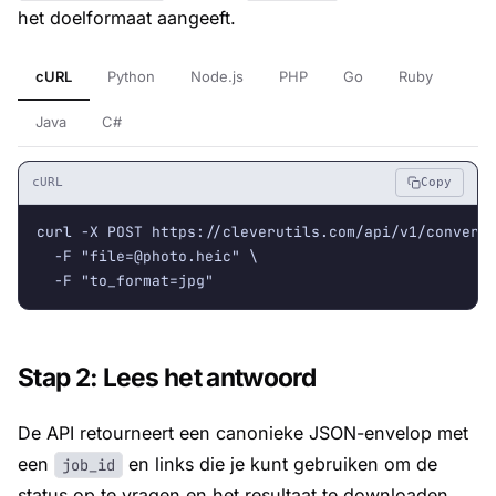
het doelformaat aangeeft.
cURL
Python
Node.js
PHP
Go
Ruby
Java
C#
cURL
Copy
curl -X POST https://cleverutils.com/api/v1/convert 
  -F "
file=@photo.heic
" \

  -F "to_format=jpg"
Stap 2: Lees het antwoord
De API retourneert een canonieke JSON-envelop met
een
en links die je kunt gebruiken om de
job_id
status op te vragen en het resultaat te downloaden.