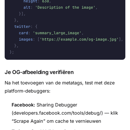
height
:
630
,
alt
:
'Description of the image'
,
}],
},
twitter
:
{
card
:
'summary_large_image'
,
images
:
[
'https://example.com/og-image.jpg'
],
},
};
Je OG-afbeelding verifiëren
Na het toevoegen van de metatags, test met deze
platform-debuggers:
Facebook:
Sharing Debugger
(developers.facebook.com/tools/debug/) — klik
“Scrape Again” om cache te vernieuwen