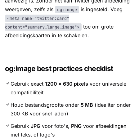
aanwezig is. Zonder het kan Twitter geen afbeelding
weergeven, zelfs als
is ingesteld. Voeg
og:image
<meta name="twitter:card"
toe om grote
content="summary_large_image">
afbeeldingskaarten in te schakelen.
og:image best practices checklist
Gebruik exact
1200 × 630 pixels
voor universele
compatibiliteit
Houd bestandsgrootte onder
5 MB
(idealiter onder
300 KB voor snel laden)
Gebruik
JPG
voor foto's,
PNG
voor afbeeldingen
met tekst of logo's