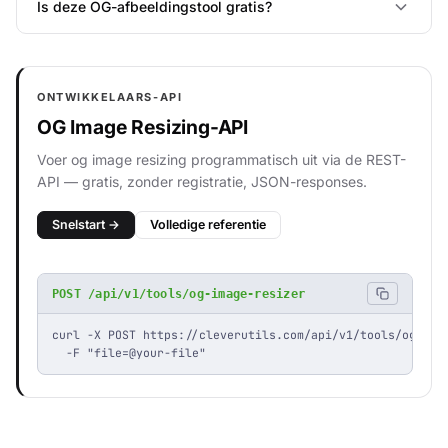
Is deze OG-afbeeldingstool gratis?
ONTWIKKELAARS-API
OG Image Resizing-API
Voer og image resizing programmatisch uit via de REST-
API — gratis, zonder registratie, JSON-responses.
Snelstart →
Volledige referentie
POST /api/v1/tools/og-image-resizer
curl -X POST https://cleverutils.com/api/v1/tools/og-imag
  -F "file=@your-file"