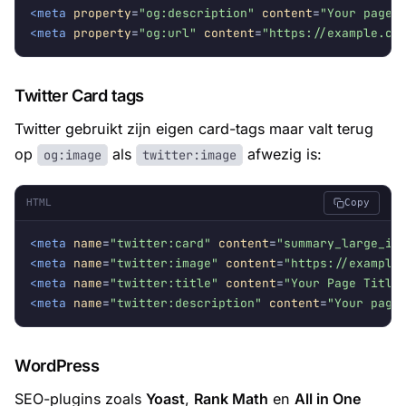
<meta
property
=
"og:description"
content
=
"Your page 
<meta
property
=
"og:url"
content
=
"https://example.co
Twitter Card tags
Twitter gebruikt zijn eigen card-tags maar valt terug
op
als
afwezig is:
og:image
twitter:image
HTML
Copy
<meta
name
=
"twitter:card"
content
=
"summary_large_im
<meta
name
=
"twitter:image"
content
=
"https://example
<meta
name
=
"twitter:title"
content
=
"Your Page Title
<meta
name
=
"twitter:description"
content
=
"Your page
WordPress
SEO-plugins zoals
Yoast
,
Rank Math
en
All in One