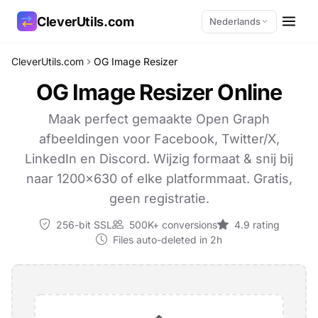
CleverUtils.com
Nederlands
CleverUtils.com
OG Image Resizer
Link kopiëren
OG Image Resizer Online
E-mail
Maak perfect gemaakte Open Graph
afbeeldingen voor Facebook, Twitter/X,
LinkedIn en Discord. Wijzig formaat & snij bij
naar 1200×630 of elke platformmaat. Gratis,
geen registratie.
256-bit SSL
500K+ conversions
4.9 rating
Files auto-deleted in 2h