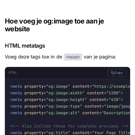
Hoe voeg je og:image toe aan je
website
HTML metatags
Voeg deze tags toe in de
van je pagina:
<head>
HTML
Copy
<meta
property
=
"og:image"
content
=
"https://example.
<meta
property
=
"og:image:width"
content
=
"1200"
>
<meta
property
=
"og:image:height"
content
=
"630"
>
<meta
property
=
"og:image:type"
content
=
"image/jpeg"
<meta
property
=
"og:image:alt"
content
=
"Description 
<!-- Also include these for complete previews -->
<meta
property
=
"og:title"
content
=
"Your Page Title"