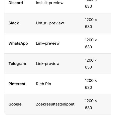
Discord
Insluit-preview
1
630
1200 ×
Slack
Unfurl-preview
1
630
1200 ×
WhatsApp
Link-preview
1
630
1200 ×
Telegram
Link-preview
1
630
1200 ×
Pinterest
Rich Pin
1
630
1200 ×
Google
Zoekresultaatsnippet
1
630