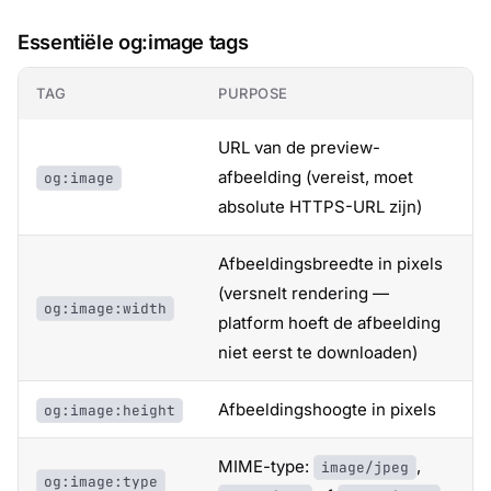
Essentiële og:image tags
TAG
PURPOSE
URL van de preview-
afbeelding (vereist, moet
og:image
absolute HTTPS-URL zijn)
Afbeeldingsbreedte in pixels
(versnelt rendering —
og:image:width
platform hoeft de afbeelding
niet eerst te downloaden)
Afbeeldingshoogte in pixels
og:image:height
MIME-type:
,
image/jpeg
og:image:type