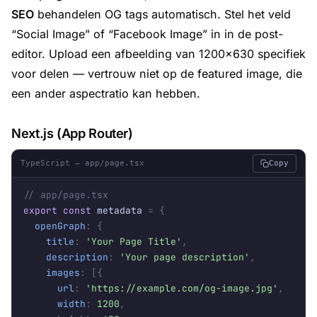
SEO
behandelen OG tags automatisch. Stel het veld
“Social Image” of “Facebook Image” in in de post-
editor. Upload een afbeelding van 1200×630 specifiek
voor delen — vertrouw niet op de featured image, die
een ander aspectratio kan hebben.
Next.js (App Router)
TypeScript — app/page.tsx
Copy
// app/page.tsx
export const
 metadata 
=
{
openGraph
:
{
title
:
'Your Page Title'
,
description
:
'Your page description'
,
images
:
[{
url
:
'https://example.com/og-image.jpg'
,
width
:
1200
,