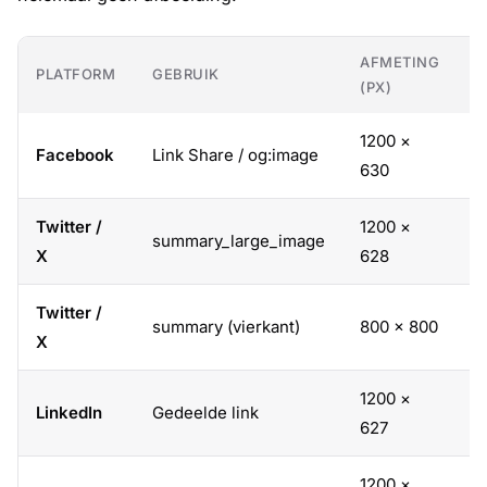
AFMETING
PLATFORM
GEBRUIK
V
(PX)
1200 ×
Facebook
Link Share / og:image
1
630
Twitter /
1200 ×
summary_large_image
~
X
628
Twitter /
summary (vierkant)
800 × 800
1:
X
1200 ×
LinkedIn
Gedeelde link
1
627
1200 ×