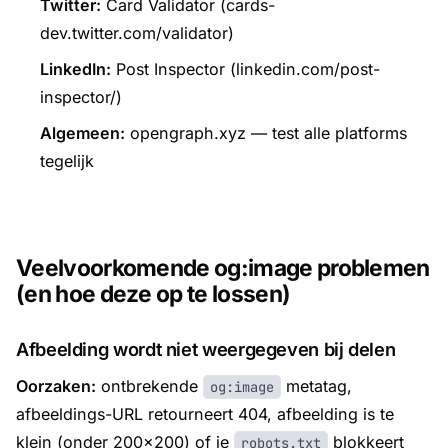
Twitter:
Card Validator (cards-
dev.twitter.com/validator)
LinkedIn:
Post Inspector (linkedin.com/post-
inspector/)
Algemeen:
opengraph.xyz — test alle platforms
tegelijk
Veelvoorkomende og:image problemen
(en hoe deze op te lossen)
Afbeelding wordt niet weergegeven bij delen
Oorzaken:
ontbrekende
metatag,
og:image
afbeeldings-URL retourneert 404, afbeelding is te
klein (onder 200×200) of je
blokkeert
robots.txt