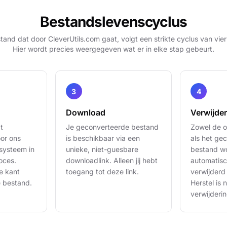
Bestandslevenscyclus
tand dat door CleverUtils.com gaat, volgt een strikte cyclus van vier
Hier wordt precies weergegeven wat er in elke stap gebeurt.
Download
Verwijde
t
Je geconverteerde bestand
Zowel de o
or ons
is beschikbaar via een
als het ge
systeem in
unieke, niet-guesbare
bestand w
oces.
downloadlink. Alleen jij hebt
automatis
e kant
toegang tot deze link.
verwijderd
e bestand.
Herstel is 
verwijderin