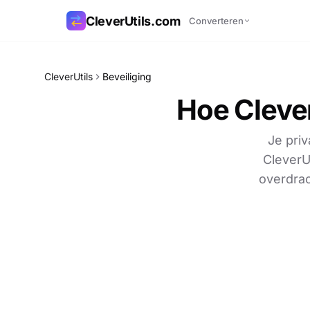
CleverUtils.com
Converteren
Link kopiëren
CleverUtils
Beveiliging
Hoe Cleve
E-mail
Je pri
CleverU
overdrac