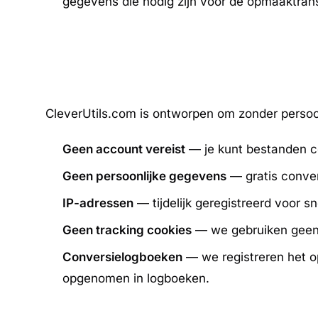
gegevens die nodig zijn voor de opmaaktran
CleverUtils.com is ontworpen om zonder persoo
Geen account vereist
— je kunt bestanden con
Geen persoonlijke gegevens
— gratis conver
IP-adressen
— tijdelijk geregistreerd voor sn
Geen tracking cookies
— we gebruiken geen a
Conversielogboeken
— we registreren het o
opgenomen in logboeken.