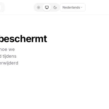
Nederlands
 beschermt
 hoe we
 tijdens
erwijderd