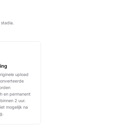
 stadia.
ring
riginele upload
converteerde
orden
ch en permanent
 binnen 2 uur.
niet mogelijk na
g.